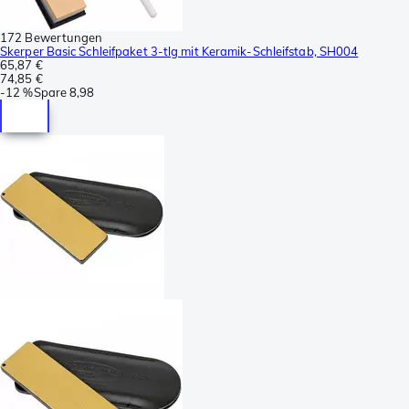
172 Bewertungen
Skerper Basic Schleifpaket 3-tlg mit Keramik-Schleifstab, SH004
65,87 €
74,85 €
-
12 %
Spare
8,98