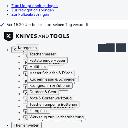
Zum Hauptinhalt springen
Zur Navigation springen
Zur Fußzeile springen
Vor 15.30 Uhr bestellt, am selben Tag versandt
Kategorien
Kategorien
Taschenmesser
Taschenmesser
Feststehende Messer
Feststehende Messer
Multitools
Multitools
Messer Schleifen & Pflege
Messer Schleifen & Pflege
Küchenmesser & Schneiden
Küchenmesser & Schneiden
Kochgeschirr & Zubehör
Kochgeschirr & Zubehör
Outdoor & Gear
Outdoor & Gear
Äxte & Gartenwerkzeug
Äxte & Gartenwerkzeug
Taschenlampen & Batterien
Taschenlampen & Batterien
Ferngläser
Ferngläser
Werkzeug zur Holzbearbeitung
Werkzeug zur Holzbearbeitung
Themenwelten