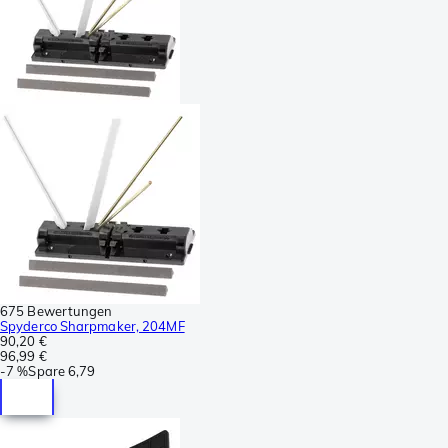
675 Bewertungen
Spyderco Sharpmaker, 204MF
90,20 €
96,99 €
-
7 %
Spare
6,79