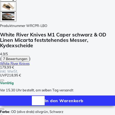
Produktnummer
WRCPR-LBO
White River Knives M1 Caper schwarz & OD
Linen Micarta feststehendes Messer,
Kydexscheide
4.9/5
(
7 Bewertungen
)
White River Knives
179,99 €
inkl. MwSt.
UVP
218,95 €
Vorrätig
Vor 15.30 Uhr bestellt, am selben Tag versandt
In den Warenkorb
Farbe
:
OD (olive drab) olivgrün, Schwarz