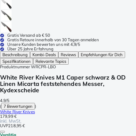
Gratis Versand ab € 50
Gratis Retoure innerhalb von 30 Tagen anmelden
Unsere Kunden bewerten uns mit 4,9/5
Über 25 Jahre Erfahrung
Beschreibung
Kombi-Deals
Reviews
Empfehlungen für Dich
Spezifikationen
Relevante Topics
Produktnummer
WRCPR-LBO
White River Knives M1 Caper schwarz & OD
Linen Micarta feststehendes Messer,
Kydexscheide
4.9/5
(
7 Bewertungen
)
White River Knives
179,99 €
inkl. MwSt.
UVP
218,95 €
Vorrätig