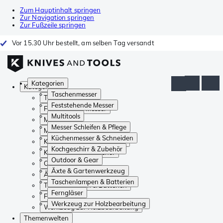
Zum Hauptinhalt springen
Zur Navigation springen
Zur Fußzeile springen
Vor 15.30 Uhr bestellt, am selben Tag versandt
Kategorien
Kategorien
Taschenmesser
Taschenmesser
Feststehende Messer
Feststehende Messer
Multitools
Multitools
Messer Schleifen & Pflege
Messer Schleifen & Pflege
Küchenmesser & Schneiden
Küchenmesser & Schneiden
Kochgeschirr & Zubehör
Kochgeschirr & Zubehör
Outdoor & Gear
Outdoor & Gear
Äxte & Gartenwerkzeug
Äxte & Gartenwerkzeug
Taschenlampen & Batterien
Taschenlampen & Batterien
Ferngläser
Ferngläser
Werkzeug zur Holzbearbeitung
Werkzeug zur Holzbearbeitung
Themenwelten