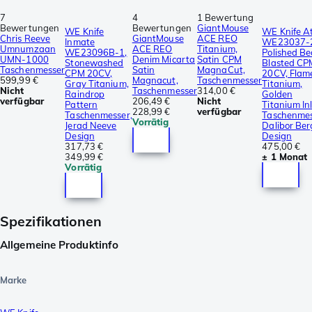
7
4
1 Bewertung
Bewertungen
Bewertungen
GiantMouse
WE Knife
WE Knife A
Chris Reeve
GiantMouse
ACE REO
Inmate
WE23037-
Umnumzaan
ACE REO
Titanium,
WE23096B-1,
Polished B
UMN-1000
Denim Micarta
Satin CPM
Stonewashed
Blasted CP
Taschenmesser
Satin
MagnaCut,
CPM 20CV,
20CV, Flam
599,99 €
Magnacut,
Taschenmesser
Gray Titanium,
Titanium,
Nicht
Taschenmesser
314,00 €
Raindrop
Golden
verfügbar
206,49 €
Nicht
Pattern
Titanium In
228,99 €
verfügbar
Taschenmesser,
Taschenmes
Vorrätig
Jerad Neeve
Dalibor Be
Design
Design
317,73 €
475,00 €
349,99 €
± 1 Monat
Vorrätig
Spezifikationen
Allgemeine Produktinfo
Marke