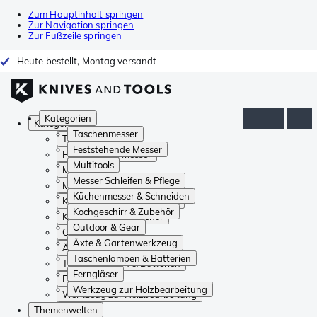
Zum Hauptinhalt springen
Zur Navigation springen
Zur Fußzeile springen
Heute bestellt, Montag versandt
Kategorien
Kategorien
Taschenmesser
Taschenmesser
Feststehende Messer
Feststehende Messer
Multitools
Multitools
Messer Schleifen & Pflege
Messer Schleifen & Pflege
Küchenmesser & Schneiden
Küchenmesser & Schneiden
Kochgeschirr & Zubehör
Kochgeschirr & Zubehör
Outdoor & Gear
Outdoor & Gear
Äxte & Gartenwerkzeug
Äxte & Gartenwerkzeug
Taschenlampen & Batterien
Taschenlampen & Batterien
Ferngläser
Ferngläser
Werkzeug zur Holzbearbeitung
Werkzeug zur Holzbearbeitung
Themenwelten