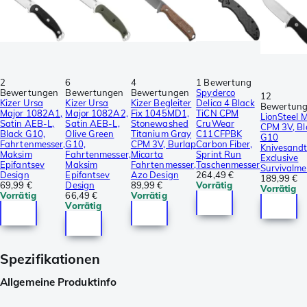
2
6
4
1 Bewertung
Bewertungen
Bewertungen
Bewertungen
Spyderco
12
Kizer Ursa
Kizer Ursa
Kizer Begleiter
Delica 4 Black
Bewertun
Major 1082A1,
Major 1082A2,
Fix 1045MD1,
TiCN CPM
LionSteel 
Satin AEB-L,
Satin AEB-L,
Stonewashed
CruWear
CPM 3V, Bl
Black G10,
Olive Green
Titanium Gray
C11CFPBK
G10
Fahrtenmesser,
G10,
CPM 3V, Burlap
Carbon Fiber,
Knivesandt
Maksim
Fahrtenmesser,
Micarta
Sprint Run
Exclusive
Epifantsev
Maksim
Fahrtenmesser,
Taschenmesser
Survivalme
Design
Epifantsev
Azo Design
264,49 €
189,99 €
69,99 €
Design
89,99 €
Vorrätig
Vorrätig
Vorrätig
66,49 €
Vorrätig
Vorrätig
Spezifikationen
Allgemeine Produktinfo