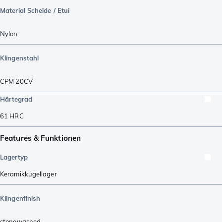
Material Scheide / Etui
Nylon
Klingenstahl
CPM 20CV
Härtegrad
61
HRC
Features & Funktionen
Lagertyp
Keramikkugellager
Klingenfinish
stonewashed