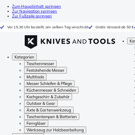
Zum Hauptinhalt springen
Zur Navigation springen
Zur Fußzeile springen
Vor 15.30 Uhr bestellt, am selben Tag verschickt
Gratis Versand ab 50 €
Ka
Kategorien
Taschenmesser
Feststehende Messer
Multitools
Messer Schleifen & Pflege
Küchenmesser & Schneiden
Kochgeschirr & Zubehör
Outdoor & Gear
Äxte & Gartenwerkzeug
Taschenlampen & Batterien
Ferngläser
Werkzeug zur Holzbearbeitung