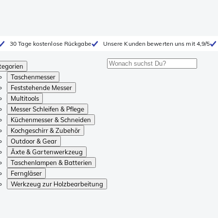
30 Tage kostenlose Rückgabe
Unsere Kunden bewerten uns mit 4,9/5
tegorien
Taschenmesser
Feststehende Messer
Multitools
Messer Schleifen & Pflege
Küchenmesser & Schneiden
Kochgeschirr & Zubehör
Outdoor & Gear
Äxte & Gartenwerkzeug
Taschenlampen & Batterien
Ferngläser
Werkzeug zur Holzbearbeitung