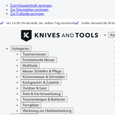
Zum Hauptinhalt springen
Zur Navigation springen
Zur Fußzeile springen
Vor 15.30 Uhr bestellt, am selben Tag verschickt
Gratis Versand ab 50 €
Ka
Kategorien
Taschenmesser
Feststehende Messer
Multitools
Messer Schleifen & Pflege
Küchenmesser & Schneiden
Kochgeschirr & Zubehör
Outdoor & Gear
Äxte & Gartenwerkzeug
Taschenlampen & Batterien
Ferngläser
Werkzeug zur Holzbearbeitung