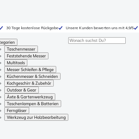
30 Tage kostenlose Rückgabe
Unsere Kunden bewerten uns mit 4,9/5
tegorien
Taschenmesser
Feststehende Messer
Multitools
Messer Schleifen & Pflege
Küchenmesser & Schneiden
Kochgeschirr & Zubehör
Outdoor & Gear
Äxte & Gartenwerkzeug
Taschenlampen & Batterien
Ferngläser
Werkzeug zur Holzbearbeitung