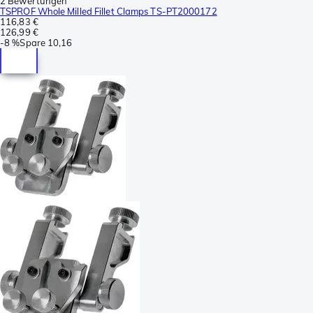
2 Bewertungen
TSPROF Whole Milled Fillet Clamps TS-PT2000172
116,83 €
126,99 €
-
8 %
Spare
10,16