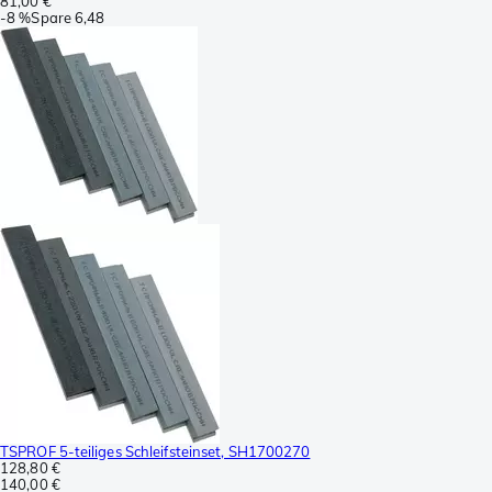
81,00 €
-
8 %
Spare
6,48
TSPROF 5-teiliges Schleifsteinset, SH1700270
128,80 €
140,00 €