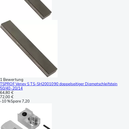
1 Bewertung
TSPROF Venev S TS-SH2001090 doppelseitiger Diamatschleifstein
50/40-20/14
64,80 €
72,00 €
-
10 %
Spare
7,20