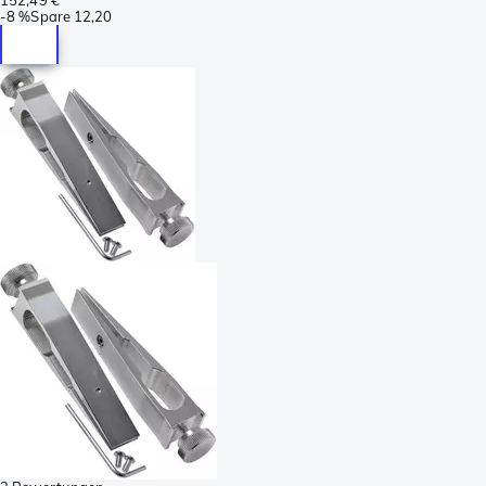
-
8 %
Spare
12,20