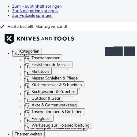
Zum Hauptinhalt springen
Zur Navigation springen
Zur Fußzeile springen
Heute bestellt, Montag versandt
Kategorien
Kategorien
Taschenmesser
Taschenmesser
Feststehende Messer
Feststehende Messer
Multitools
Multitools
Messer Schleifen & Pflege
Messer Schleifen & Pflege
Küchenmesser & Schneiden
Küchenmesser & Schneiden
Kochgeschirr & Zubehör
Kochgeschirr & Zubehör
Outdoor & Gear
Outdoor & Gear
Äxte & Gartenwerkzeug
Äxte & Gartenwerkzeug
Taschenlampen & Batterien
Taschenlampen & Batterien
Ferngläser
Ferngläser
Werkzeug zur Holzbearbeitung
Werkzeug zur Holzbearbeitung
Themenwelten