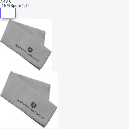
7,49 €
-
15 %
Spare
1,12