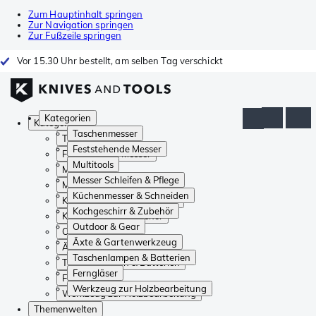
Zum Hauptinhalt springen
Zur Navigation springen
Zur Fußzeile springen
Vor 15.30 Uhr bestellt, am selben Tag verschickt
Kategorien
Kategorien
Taschenmesser
Taschenmesser
Feststehende Messer
Feststehende Messer
Multitools
Multitools
Messer Schleifen & Pflege
Messer Schleifen & Pflege
Küchenmesser & Schneiden
Küchenmesser & Schneiden
Kochgeschirr & Zubehör
Kochgeschirr & Zubehör
Outdoor & Gear
Outdoor & Gear
Äxte & Gartenwerkzeug
Äxte & Gartenwerkzeug
Taschenlampen & Batterien
Taschenlampen & Batterien
Ferngläser
Ferngläser
Werkzeug zur Holzbearbeitung
Werkzeug zur Holzbearbeitung
Themenwelten