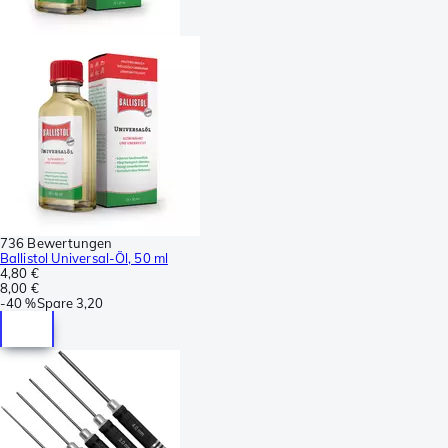
736 Bewertungen
Ballistol Universal-Öl, 50 ml
4,80 €
8,00 €
-
40 %
Spare
3,20