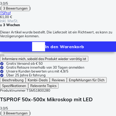
3.0/5
(
3 Bewertungen
)
TSProf
61,00 €
inkl. MwSt.
± 3 Wochen
Dieser Artikel wurde bestellt. Die Lieferzeit ist ein Richtwert, es kann zu
Verzögerungen kommen.
In den Warenkorb
Informiere mich, sobald das Produkt wieder vorrätig ist
Gratis Versand ab € 50
Gratis Retoure innerhalb von 30 Tagen anmelden
Unsere Kunden bewerten uns mit 4,9/5
Über 25 Jahre Erfahrung
Beschreibung
Kombi-Deals
Reviews
Empfehlungen für Dich
Spezifikationen
Relevante Topics
Produktnummer
TSMS1800280
TSPROF 50x-500x Mikroskop mit LED
3.0/5
(
3 Bewertungen
)