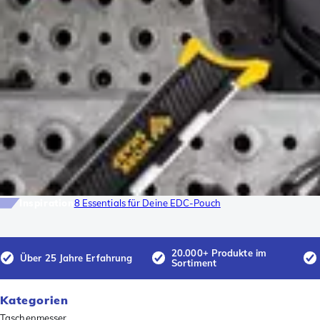
Inspiration
8 Essentials für Deine EDC-Pouch
20.000+ Produkte im
Über 25 Jahre Erfahrung
Sortiment
Kategorien
Taschenmesser