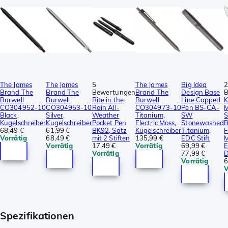
The James
The James
5
The James
Big Idea
Brand The
Brand The
Bewertungen
Brand The
Design Base
Burwell
Burwell
Rite in the
Burwell
Line Capped
K
CO304952-10
CO304953-10
Rain All-
CO304973-10
Pen BS-CA-
M
Black,
Silver,
Weather
Titanium,
SW
S
Kugelschreiber
Kugelschreiber
Pocket Pen
Electric Moss,
Stonewashed
B
68,49 €
61,99 €
BK92, Satz
Kugelschreiber
Titanium,
F
Vorrätig
68,49 €
mit 2 Stiften
135,99 €
EDC Stift
Vorrätig
17,49 €
Vorrätig
69,99 €
E
Vorrätig
77,99 €
D
Vorrätig
6
V
Spezifikationen