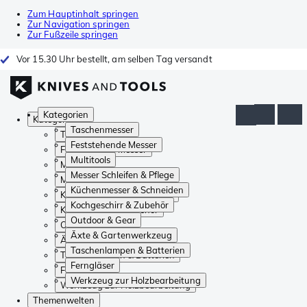
Zum Hauptinhalt springen
Zur Navigation springen
Zur Fußzeile springen
Vor 15.30 Uhr bestellt, am selben Tag versandt
Kategorien
Kategorien
Taschenmesser
Taschenmesser
Feststehende Messer
Feststehende Messer
Multitools
Multitools
Messer Schleifen & Pflege
Messer Schleifen & Pflege
Küchenmesser & Schneiden
Küchenmesser & Schneiden
Kochgeschirr & Zubehör
Kochgeschirr & Zubehör
Outdoor & Gear
Outdoor & Gear
Äxte & Gartenwerkzeug
Äxte & Gartenwerkzeug
Taschenlampen & Batterien
Taschenlampen & Batterien
Ferngläser
Ferngläser
Werkzeug zur Holzbearbeitung
Werkzeug zur Holzbearbeitung
Themenwelten