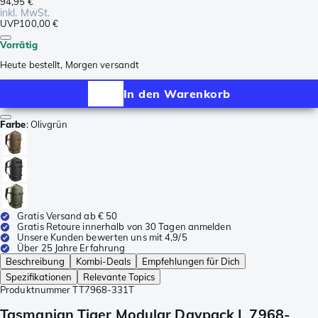
94,95 €
inkl. MwSt.
UVP
100,00 €
Vorrätig
Heute bestellt, Morgen versandt
In den Warenkorb
Farbe
:
Olivgrün
Gratis Versand ab € 50
Gratis Retoure innerhalb von 30 Tagen anmelden
Unsere Kunden bewerten uns mit 4,9/5
Über 25 Jahre Erfahrung
Beschreibung
Kombi-Deals
Empfehlungen für Dich
Spezifikationen
Relevante Topics
Produktnummer
TT7968-331T
Tasmanian Tiger Modular Daypack L 7968-