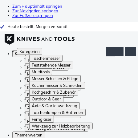
Zum Hauptinhalt springen
Zur Navigation springen
Zur Fußzeile springen
Heute bestellt, Morgen versandt
Kategorien
Kategorien
Taschenmesser
Taschenmesser
Feststehende Messer
Feststehende Messer
Multitools
Multitools
Messer Schleifen & Pflege
Messer Schleifen & Pflege
Küchenmesser & Schneiden
Küchenmesser & Schneiden
Kochgeschirr & Zubehör
Kochgeschirr & Zubehör
Outdoor & Gear
Outdoor & Gear
Äxte & Gartenwerkzeug
Äxte & Gartenwerkzeug
Taschenlampen & Batterien
Taschenlampen & Batterien
Ferngläser
Ferngläser
Werkzeug zur Holzbearbeitung
Werkzeug zur Holzbearbeitung
Themenwelten