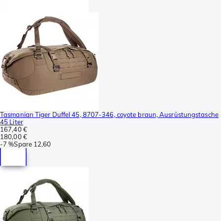
Tasmanian Tiger Duffel 45, 8707-346, coyote braun, Ausrüstungstasche
45 Liter
167,40 €
180,00 €
-
7 %
Spare
12,60