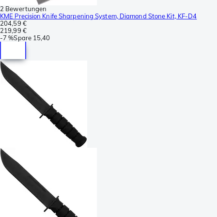
2 Bewertungen
KME Precision Knife Sharpening System, Diamond Stone Kit, KF-D4
204,59 €
219,99 €
-
7 %
Spare
15,40