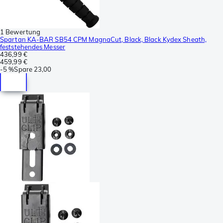
1 Bewertung
Spartan KA-BAR SB54 CPM MagnaCut, Black, Black Kydex Sheath,
feststehendes Messer
436,99 €
459,99 €
-
5 %
Spare
23,00