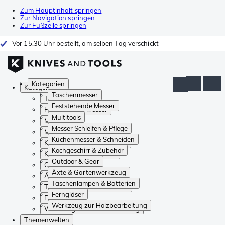
Zum Hauptinhalt springen
Zur Navigation springen
Zur Fußzeile springen
Vor 15.30 Uhr bestellt, am selben Tag verschickt
Kategorien
Kategorien
Taschenmesser
Taschenmesser
Feststehende Messer
Feststehende Messer
Multitools
Multitools
Messer Schleifen & Pflege
Messer Schleifen & Pflege
Küchenmesser & Schneiden
Küchenmesser & Schneiden
Kochgeschirr & Zubehör
Kochgeschirr & Zubehör
Outdoor & Gear
Outdoor & Gear
Äxte & Gartenwerkzeug
Äxte & Gartenwerkzeug
Taschenlampen & Batterien
Taschenlampen & Batterien
Ferngläser
Ferngläser
Werkzeug zur Holzbearbeitung
Werkzeug zur Holzbearbeitung
Themenwelten