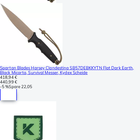
Spartan Blades Harsey Clandestina SB57DEBKKYTN Flat Dark Earth,
Black Micarta, Survival Messer, Kydex Scheide
418,94 €
440,99 €
-
5 %
Spare
22,05