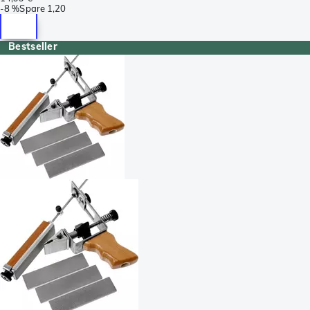
-
8 %
Spare
1,20
Bestseller