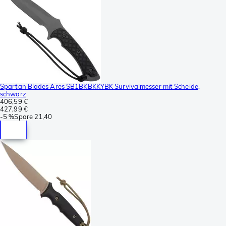
Spartan Blades Ares SB1BKBKKYBK Survivalmesser mit Scheide,
schwarz
406,59 €
427,99 €
-
5 %
Spare
21,40