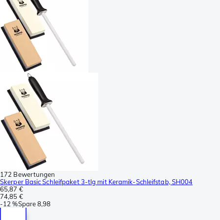
172 Bewertungen
Skerper Basic Schleifpaket 3-tlg mit Keramik-Schleifstab, SH004
65,87 €
74,85 €
-
12 %
Spare
8,98