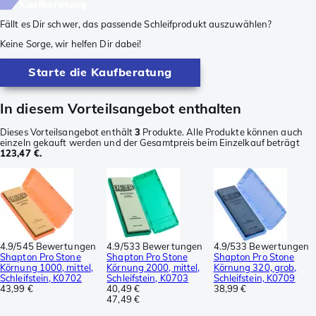
Kaufberatung
Fällt es Dir schwer, das passende Schleifprodukt auszuwählen?
Keine Sorge, wir helfen Dir dabei!
Starte die Kaufberatung
In diesem Vorteilsangebot enthalten
Dieses Vorteilsangebot enthält
3
Produkte. Alle Produkte können auch
einzeln gekauft werden und der Gesamtpreis beim Einzelkauf beträgt
123,47 €.
4.9/5
45 Bewertungen
4.9/5
33 Bewertungen
4.9/5
33 Bewertungen
Shapton Pro Stone
Shapton Pro Stone
Shapton Pro Stone
Körnung 1000, mittel,
Körnung 2000, mittel,
Körnung 320, grob,
Schleifstein, K0702
Schleifstein, K0703
Schleifstein, K0709
43,99 €
40,49 €
38,99 €
47,49 €