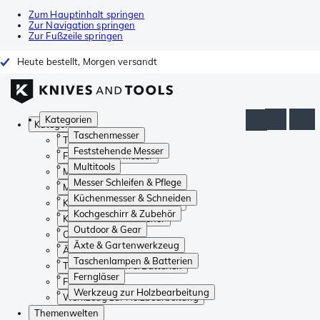
Zum Hauptinhalt springen
Zur Navigation springen
Zur Fußzeile springen
Heute bestellt, Morgen versandt
Kategorien
Kategorien
Taschenmesser
Taschenmesser
Feststehende Messer
Feststehende Messer
Multitools
Multitools
Messer Schleifen & Pflege
Messer Schleifen & Pflege
Küchenmesser & Schneiden
Küchenmesser & Schneiden
Kochgeschirr & Zubehör
Kochgeschirr & Zubehör
Outdoor & Gear
Outdoor & Gear
Äxte & Gartenwerkzeug
Äxte & Gartenwerkzeug
Taschenlampen & Batterien
Taschenlampen & Batterien
Ferngläser
Ferngläser
Werkzeug zur Holzbearbeitung
Werkzeug zur Holzbearbeitung
Themenwelten