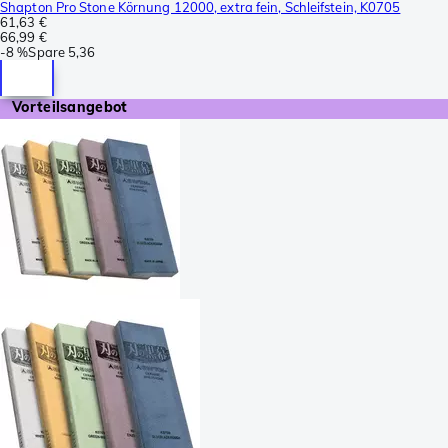
Shapton Pro Stone Körnung 12000, extra fein, Schleifstein, K0705
61,63 €
66,99 €
-
8 %
Spare
5,36
Vorteilsangebot