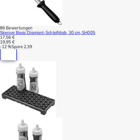
86 Bewertungen
Skerper Basic Diamant-Schleifstab, 30 cm, SH005
17,56 €
19,95 €
-
12 %
Spare
2,39