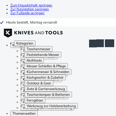
Zum Hauptinhalt springen
Zur Navigation springen
Zur Fußzeile springen
Heute bestellt, Montag versandt
Kategorien
Kategorien
Taschenmesser
Taschenmesser
Feststehende Messer
Feststehende Messer
Multitools
Multitools
Messer Schleifen & Pflege
Messer Schleifen & Pflege
Küchenmesser & Schneiden
Küchenmesser & Schneiden
Kochgeschirr & Zubehör
Kochgeschirr & Zubehör
Outdoor & Gear
Outdoor & Gear
Äxte & Gartenwerkzeug
Äxte & Gartenwerkzeug
Taschenlampen & Batterien
Taschenlampen & Batterien
Ferngläser
Ferngläser
Werkzeug zur Holzbearbeitung
Werkzeug zur Holzbearbeitung
Themenwelten