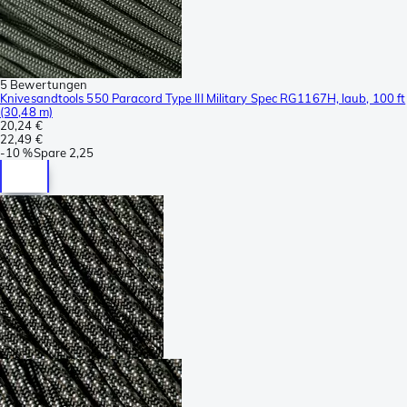
5 Bewertungen
Knivesandtools 550 Paracord Type III Military Spec RG1167H, laub, 100 ft
(30,48 m)
20,24 €
22,49 €
-
10 %
Spare
2,25