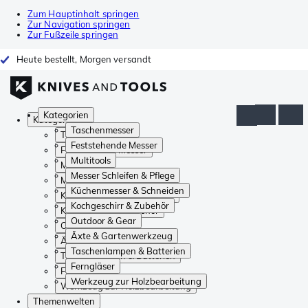
Zum Hauptinhalt springen
Zur Navigation springen
Zur Fußzeile springen
Heute bestellt, Morgen versandt
Kategorien
Kategorien
Taschenmesser
Taschenmesser
Feststehende Messer
Feststehende Messer
Multitools
Multitools
Messer Schleifen & Pflege
Messer Schleifen & Pflege
Küchenmesser & Schneiden
Küchenmesser & Schneiden
Kochgeschirr & Zubehör
Kochgeschirr & Zubehör
Outdoor & Gear
Outdoor & Gear
Äxte & Gartenwerkzeug
Äxte & Gartenwerkzeug
Taschenlampen & Batterien
Taschenlampen & Batterien
Ferngläser
Ferngläser
Werkzeug zur Holzbearbeitung
Werkzeug zur Holzbearbeitung
Themenwelten