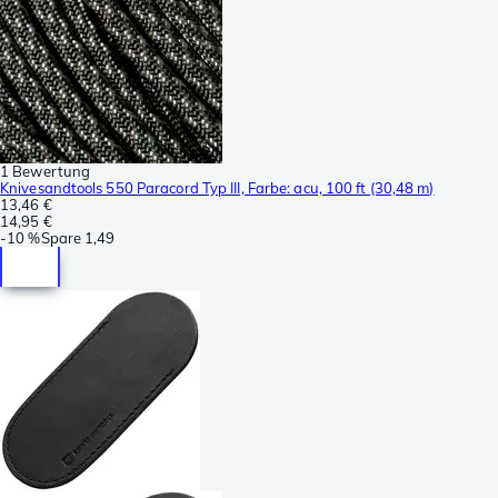
1 Bewertung
Knivesandtools 550 Paracord Typ III, Farbe: acu, 100 ft (30,48 m)
13,46 €
14,95 €
-
10 %
Spare
1,49