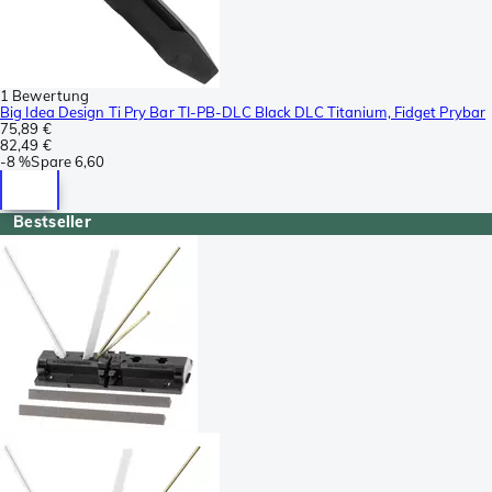
1 Bewertung
Big Idea Design Ti Pry Bar TI-PB-DLC Black DLC Titanium, Fidget Prybar
75,89 €
82,49 €
-
8 %
Spare
6,60
Bestseller