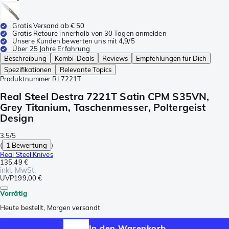
Gratis Versand ab € 50
Gratis Retoure innerhalb von 30 Tagen anmelden
Unsere Kunden bewerten uns mit 4,9/5
Über 25 Jahre Erfahrung
Beschreibung
Kombi-Deals
Reviews
Empfehlungen für Dich
Spezifikationen
Relevante Topics
Produktnummer
RL7221T
Real Steel Destra 7221T Satin CPM S35VN,
Grey Titanium, Taschenmesser, Poltergeist
Design
3.5/5
(
1 Bewertung
)
Real Steel Knives
135,49 €
inkl. MwSt.
UVP
199,00 €
Vorrätig
Heute bestellt, Morgen versandt
In den Warenkorb