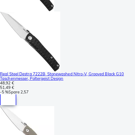
Real Steel Destra 7222B, Stonewashed Nitro-V, Grooved Black G10
Taschenmesser, Poltergeist Design
48,92 €
51,49 €
-
5 %
Spare
2,57