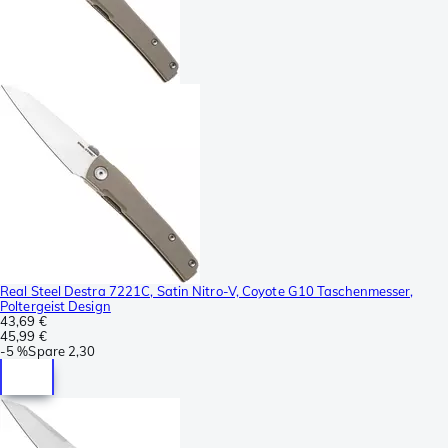
Real Steel Destra 7221C, Satin Nitro-V, Coyote G10 Taschenmesser,
Poltergeist Design
43,69 €
45,99 €
-
5 %
Spare
2,30