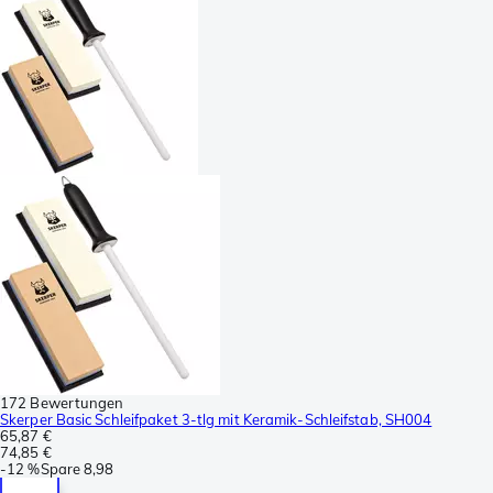
172 Bewertungen
Skerper Basic Schleifpaket 3-tlg mit Keramik-Schleifstab, SH004
65,87 €
74,85 €
-
12 %
Spare
8,98