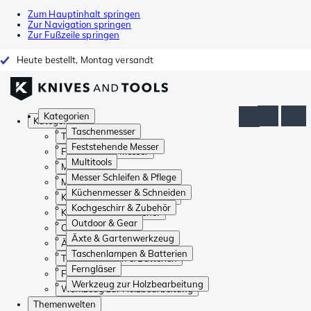
Zum Hauptinhalt springen
Zur Navigation springen
Zur Fußzeile springen
Heute bestellt, Montag versandt
Kategorien
Kategorien
Taschenmesser
Taschenmesser
Feststehende Messer
Feststehende Messer
Multitools
Multitools
Messer Schleifen & Pflege
Messer Schleifen & Pflege
Küchenmesser & Schneiden
Küchenmesser & Schneiden
Kochgeschirr & Zubehör
Kochgeschirr & Zubehör
Outdoor & Gear
Outdoor & Gear
Äxte & Gartenwerkzeug
Äxte & Gartenwerkzeug
Taschenlampen & Batterien
Taschenlampen & Batterien
Ferngläser
Ferngläser
Werkzeug zur Holzbearbeitung
Werkzeug zur Holzbearbeitung
Themenwelten