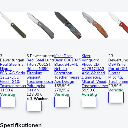
3
6 Bewertungen
Kizer Drop
Kizer
23
Bewertungen
Real Steel Luna
Bear KI3619A5
Vanguard
Bewertun
Real Steel Iris
Titan 7001ST,
Black S45VN,
Phoca CD
QSP Knife
Flipper
Böhler N690,
Nebula
V3781CDA3
Parrot QS
8061AG Satin
Titanium
Fatcarbon,
Acid Washed
E rotes
12C27, OD
Slipjoint,
Taschenmesser,
Damascus,
Micarta,
Green G10,
Taschenmesser,
Azo Design
Mkuruti Wood,
Taschenme
Taschenmesser
Poltergeist
155,99 €
Taschenmesser
33,99 €
31,99 €
Design
278,99 €
59,99 €
Vorrätig
Vorrätig
128,00 €
Vorrätig
Vorrätig
± 2 Wochen
Spezifikationen