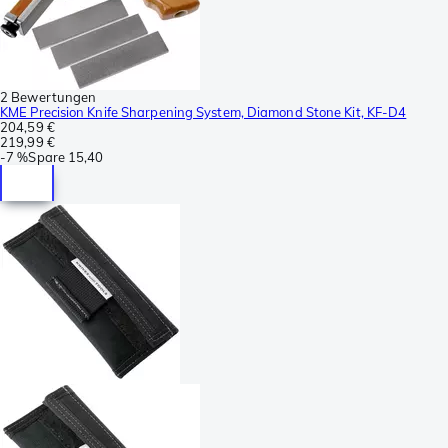
2 Bewertungen
KME Precision Knife Sharpening System, Diamond Stone Kit, KF-D4
204,59 €
219,99 €
-
7 %
Spare
15,40