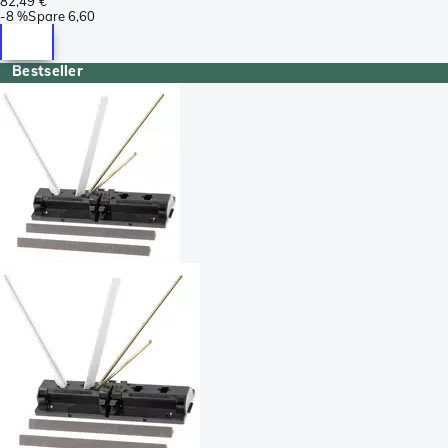
82,49 €
-
8 %
Spare
6,60
Bestseller