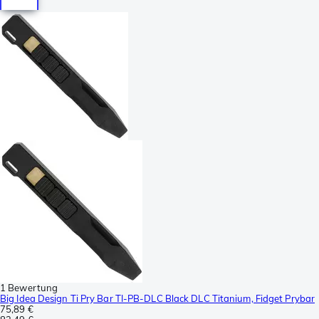
1 Bewertung
Big Idea Design Ti Pry Bar TI-PB-DLC Black DLC Titanium, Fidget Prybar
75,89 €