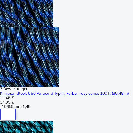
2 Bewertungen
Knivesandtools 550 Paracord Typ III, Farbe: navy camo, 100 ft (30,48 m)
13,46 €
14,95 €
-
10 %
Spare
1,49