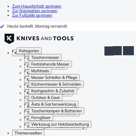
Zum Hauptinhalt springen
Zur Navigation springen
Zur Fußzeile springen
Heute bestellt, Montag versandt
Kategorien
Kategorien
Taschenmesser
Taschenmesser
Feststehende Messer
Feststehende Messer
Multitools
Multitools
Messer Schleifen & Pflege
Messer Schleifen & Pflege
Küchenmesser & Schneiden
Küchenmesser & Schneiden
Kochgeschirr & Zubehör
Kochgeschirr & Zubehör
Outdoor & Gear
Outdoor & Gear
Äxte & Gartenwerkzeug
Äxte & Gartenwerkzeug
Taschenlampen & Batterien
Taschenlampen & Batterien
Ferngläser
Ferngläser
Werkzeug zur Holzbearbeitung
Werkzeug zur Holzbearbeitung
Themenwelten