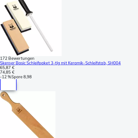
172 Bewertungen
Skerper Basic Schleifpaket 3-tlg mit Keramik-Schleifstab, SH004
65,87 €
74,85 €
-
12 %
Spare
8,98