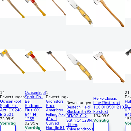
14
Ochsenkopf
1
21
Bewertungen
Spalt-Fix-
Bewertung
Be
4
Helko Classic
Ochsenkopf
Beil
Gränsfors
Hul
Bewertungen
Line Försteraxt
Spalt-Fix-
Rotband-
Bruk
Spa
Bestech Heidi
110.0H350H210,
Axt, OX 248
Plus, OX
American
0.7
Blacksmith #3,
Forstaxt
E-2501
644 H-
Felling Axe
84
BFK07-C-2,
134,99 €
73,99 €
1255
434-1
151
Satin 14C28N,
Vorrätig
Vorrätig
92,99 €
Curved
Vor
Ultem,
Vorrätig
Handle 81
Knivesandtools