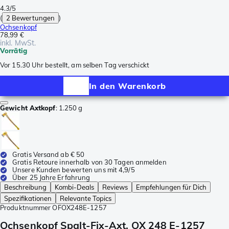
4.3/5
(
2 Bewertungen
)
Ochsenkopf
78,99 €
inkl. MwSt.
Vorrätig
Vor 15.30 Uhr bestellt, am selben Tag verschickt
In den Warenkorb
Gewicht Axtkopf
:
1.250 g
Gratis Versand ab € 50
Gratis Retoure innerhalb von 30 Tagen anmelden
Unsere Kunden bewerten uns mit 4,9/5
Über 25 Jahre Erfahrung
Beschreibung
Kombi-Deals
Reviews
Empfehlungen für Dich
Spezifikationen
Relevante Topics
Produktnummer
OFOX248E-1257
Ochsenkopf Spalt-Fix-Axt, OX 248 E-1257