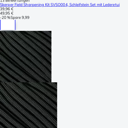
13 Bewertungen
Skerper Field Sharpening Kit SVSO004, Schleifstein Set mit Lederetui
39,96 €
49,95 €
-
20 %
Spare
9,99