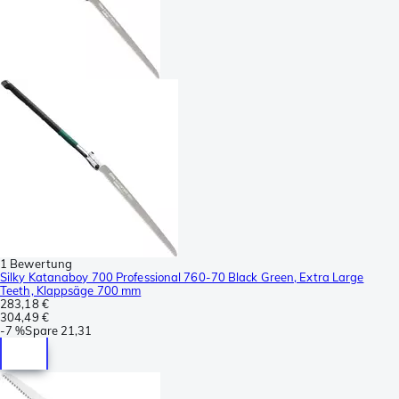
1 Bewertung
Silky Katanaboy 700 Professional 760-70 Black Green, Extra Large
Teeth, Klappsäge 700 mm
283,18 €
304,49 €
-
7 %
Spare
21,31