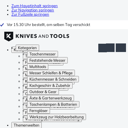
Zum Hauptinhalt springen
Zur Navigation springen
Zur Fußzeile springen
Vor 15.30 Uhr bestellt, am selben Tag verschickt
Kategorien
Kategorien
Taschenmesser
Taschenmesser
Feststehende Messer
Feststehende Messer
Multitools
Multitools
Messer Schleifen & Pflege
Messer Schleifen & Pflege
Küchenmesser & Schneiden
Küchenmesser & Schneiden
Kochgeschirr & Zubehör
Kochgeschirr & Zubehör
Outdoor & Gear
Outdoor & Gear
Äxte & Gartenwerkzeug
Äxte & Gartenwerkzeug
Taschenlampen & Batterien
Taschenlampen & Batterien
Ferngläser
Ferngläser
Werkzeug zur Holzbearbeitung
Werkzeug zur Holzbearbeitung
Themenwelten