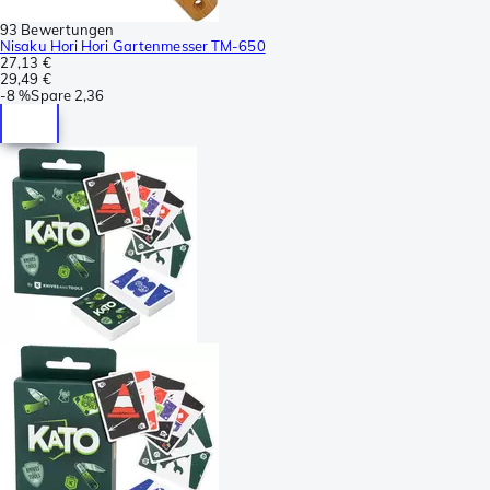
93 Bewertungen
Nisaku Hori Hori Gartenmesser TM-650
27,13 €
29,49 €
-
8 %
Spare
2,36