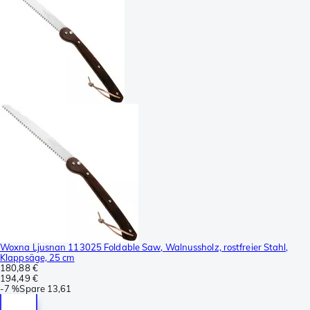
Woxna Ljusnan 113025 Foldable Saw, Walnussholz, rostfreier Stahl,
Klappsäge, 25 cm
180,88 €
194,49 €
-
7 %
Spare
13,61