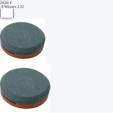
29,00 €
-
8 %
Spare
2,32