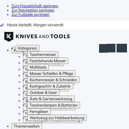
Zum Hauptinhalt springen
Zur Navigation springen
Zur Fußzeile springen
Heute bestellt, Morgen versandt
Kategorien
Kategorien
Taschenmesser
Taschenmesser
Feststehende Messer
Feststehende Messer
Multitools
Multitools
Messer Schleifen & Pflege
Messer Schleifen & Pflege
Küchenmesser & Schneiden
Küchenmesser & Schneiden
Kochgeschirr & Zubehör
Kochgeschirr & Zubehör
Outdoor & Gear
Outdoor & Gear
Äxte & Gartenwerkzeug
Äxte & Gartenwerkzeug
Taschenlampen & Batterien
Taschenlampen & Batterien
Ferngläser
Ferngläser
Werkzeug zur Holzbearbeitung
Werkzeug zur Holzbearbeitung
Themenwelten