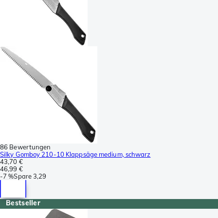
86 Bewertungen
Silky Gomboy 210-10 Klappsäge medium, schwarz
43,70 €
46,99 €
-
7 %
Spare
3,29
Bestseller