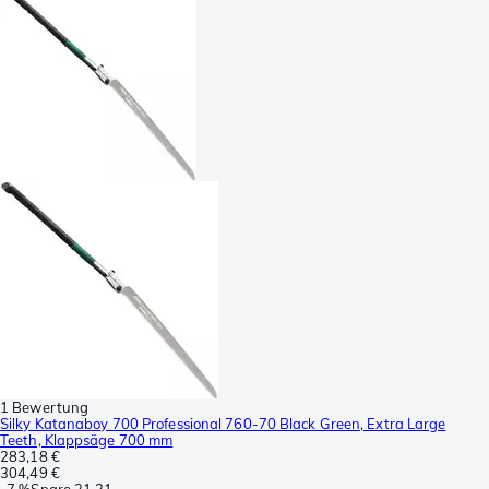
1 Bewertung
Silky Katanaboy 700 Professional 760-70 Black Green, Extra Large
Teeth, Klappsäge 700 mm
283,18 €
304,49 €
-
7 %
Spare
21,31