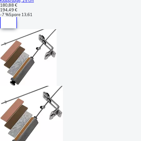
Klappsäge, 25 cm
180,88 €
194,49 €
-
7 %
Spare
13,61