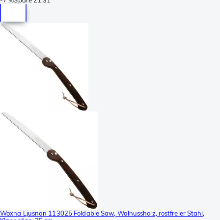
Woxna Ljusnan 113025 Foldable Saw, Walnussholz, rostfreier Stahl,