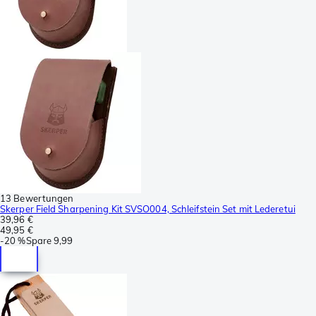
13 Bewertungen
Skerper Field Sharpening Kit SVSO004, Schleifstein Set mit Lederetui
39,96 €
49,95 €
-
20 %
Spare
9,99