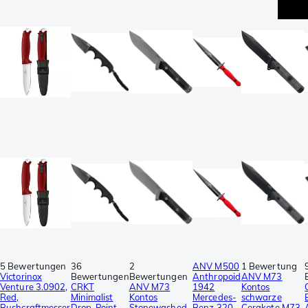
5 Bewertungen
36
2
ANV M500
1 Bewertung
Victorinox
Bewertungen
Bewertungen
Anthropoid
ANV M73
Venture 3.0902,
CRKT
ANV M73
1942
Kontos
Red,
Minimalist
Kontos
Mercedes-
schwarze
Bushcraftmesser
Drop-Point-
Stonewashed
Benz 320
Cerakote M73-