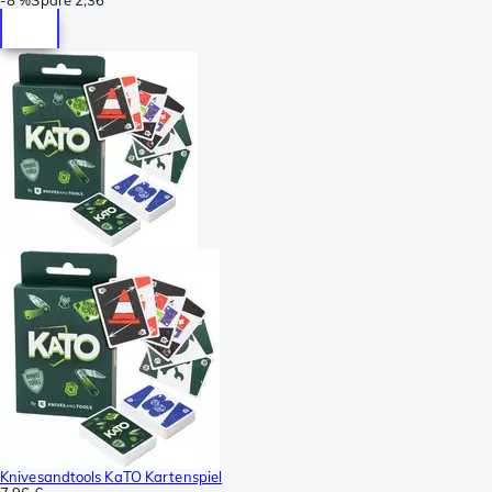
-
8 %
Spare
2,36
Knivesandtools KaTO Kartenspiel