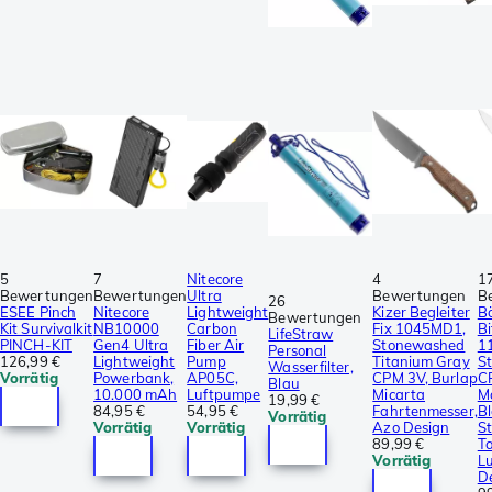
5
7
Nitecore
4
1
Bewertungen
Bewertungen
Ultra
Bewertungen
B
26
ESEE Pinch
Nitecore
Lightweight
Kizer Begleiter
B
Bewertungen
Kit Survivalkit
NB10000
Carbon
Fix 1045MD1,
Bi
LifeStraw
PINCH-KIT
Gen4 Ultra
Fiber Air
Stonewashed
1
Personal
126,99 €
Lightweight
Pump
Titanium Gray
S
Wasserfilter,
Vorrätig
Powerbank,
AP05C,
CPM 3V, Burlap
C
Blau
10.000 mAh
Luftpumpe
Micarta
M
19,99 €
84,95 €
54,95 €
Fahrtenmesser,
Bl
Vorrätig
Vorrätig
Vorrätig
Azo Design
St
89,99 €
T
Vorrätig
L
D