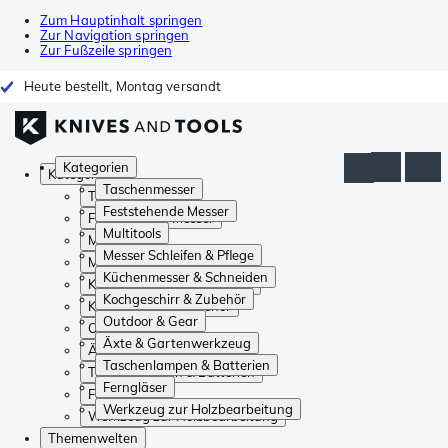
Zum Hauptinhalt springen
Zur Navigation springen
Zur Fußzeile springen
Heute bestellt, Montag versandt
Kategorien
Kategorien
Taschenmesser
Taschenmesser
Feststehende Messer
Feststehende Messer
Multitools
Multitools
Messer Schleifen & Pflege
Messer Schleifen & Pflege
Küchenmesser & Schneiden
Küchenmesser & Schneiden
Kochgeschirr & Zubehör
Kochgeschirr & Zubehör
Outdoor & Gear
Outdoor & Gear
Äxte & Gartenwerkzeug
Äxte & Gartenwerkzeug
Taschenlampen & Batterien
Taschenlampen & Batterien
Ferngläser
Ferngläser
Werkzeug zur Holzbearbeitung
Werkzeug zur Holzbearbeitung
Themenwelten