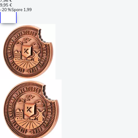
7,96 €
9,95 €
-
20 %
Spare
1,99