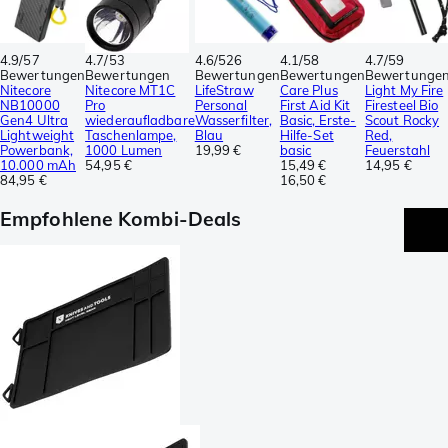
4.9/5
7
4.7/5
3
4.6/5
26
4.1/5
8
4.7/5
9
Bewertungen
Bewertungen
Bewertungen
Bewertungen
Bewertunge
Nitecore
Nitecore MT1C
LifeStraw
Care Plus
Light My Fire
NB10000
Pro
Personal
First Aid Kit
Firesteel Bio
Gen4 Ultra
wiederaufladbare
Wasserfilter,
Basic, Erste-
Scout Rocky
Lightweight
Taschenlampe,
Blau
Hilfe-Set
Red,
Powerbank,
1000 Lumen
19,99 €
basic
Feuerstahl
10.000 mAh
54,95 €
15,49 €
14,95 €
84,95 €
16,50 €
Empfohlene Kombi-Deals