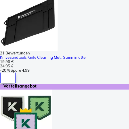
21 Bewertungen
Knivesandtools Knife Cleaning Mat, Gummimatte
19,96 €
24,95 €
-
20 %
Spare
4,99
Vorteilsangebot