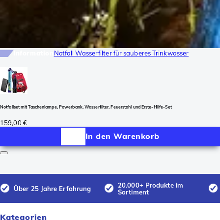
Information
Notfall Wasserfilter für sauberes Trinkwasser
Notfallset mit Taschenlampe, Powerbank, Wasserfilter, Feuerstahl und Erste-Hilfe-Set
159,00 €
In den Warenkorb
20.000+ Produkte im
Über 25 Jahre Erfahrung
Sortiment
Kategorien