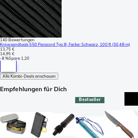
140 Bewertungen
Knivesandtools 550 Paracord Typ III, Farbe: Schwarz, 100 ft (30,48 m)
13,75 €
14,95 €
-
8 %
Spare
1,20
Alle Kombi-Deals anschauen
Empfehlungen für Dich
Bestseller