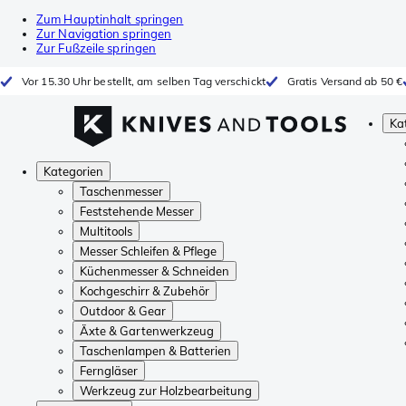
Zum Hauptinhalt springen
Zur Navigation springen
Zur Fußzeile springen
Vor 15.30 Uhr bestellt, am selben Tag verschickt
Gratis Versand ab 50 €
Ka
Kategorien
Taschenmesser
Feststehende Messer
Multitools
Messer Schleifen & Pflege
Küchenmesser & Schneiden
Kochgeschirr & Zubehör
Outdoor & Gear
Äxte & Gartenwerkzeug
Taschenlampen & Batterien
Ferngläser
Werkzeug zur Holzbearbeitung