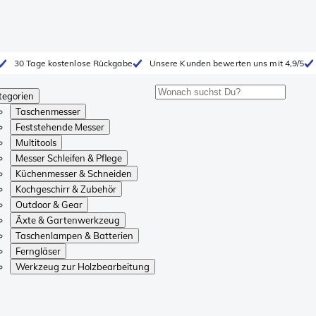
30 Tage kostenlose Rückgabe
Unsere Kunden bewerten uns mit 4,9/5
tegorien
Taschenmesser
Feststehende Messer
Multitools
Messer Schleifen & Pflege
Küchenmesser & Schneiden
Kochgeschirr & Zubehör
Outdoor & Gear
Äxte & Gartenwerkzeug
Taschenlampen & Batterien
Ferngläser
Werkzeug zur Holzbearbeitung