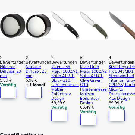
2
2
2
6
4
Bewertungen
Bewertungen
Bewertungen
Bewertungen
Bewertungen
Nitecore
Nitecore
Kizer Ursa
Kizer Ursa
Kizer Begleite
Diffusor, 23
Diffusor, 25
Major 1082A1,
Major 1082A2,
Fix 1045MD1,
mm
mm
Satin AEB-L,
Satin AEB-L,
Stonewashed
5,90 €
5,90 €
Black G10,
Olive Green
Titanium Gra
Vorrätig
± 1 Monat
Fahrtenmesser,
G10,
CPM 3V, Burl
Maksim
Fahrtenmesser,
Micarta
Epifantsev
Maksim
Fahrtenmesse
Design
Epifantsev
Azo Design
69,99 €
Design
89,99 €
Vorrätig
66,49 €
Vorrätig
Vorrätig