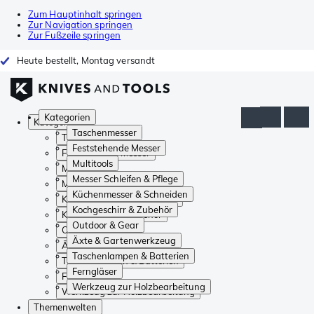
Zum Hauptinhalt springen
Zur Navigation springen
Zur Fußzeile springen
Heute bestellt, Montag versandt
Kategorien
Kategorien
Taschenmesser
Taschenmesser
Feststehende Messer
Feststehende Messer
Multitools
Multitools
Messer Schleifen & Pflege
Messer Schleifen & Pflege
Küchenmesser & Schneiden
Küchenmesser & Schneiden
Kochgeschirr & Zubehör
Kochgeschirr & Zubehör
Outdoor & Gear
Outdoor & Gear
Äxte & Gartenwerkzeug
Äxte & Gartenwerkzeug
Taschenlampen & Batterien
Taschenlampen & Batterien
Ferngläser
Ferngläser
Werkzeug zur Holzbearbeitung
Werkzeug zur Holzbearbeitung
Themenwelten