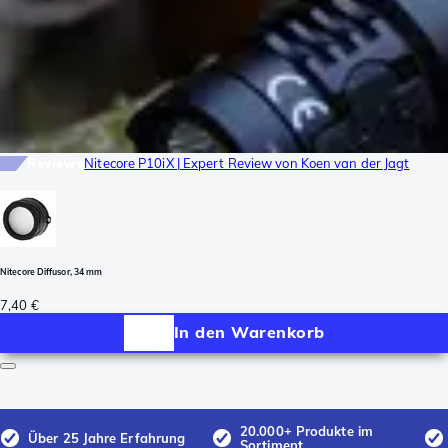
Reviews
Nitecore P10iX | Expert Review von Koen van der Jagt
Nitecore Diffusor, 34 mm
7,40 €
In den Warenkorb
20.000+ Produkte im
Über 25 Jahre Erfahrung
Sortiment