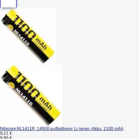
Nitecore NL1411R, 14500 aufladbarer Li-Ionen-Akku, 1100 mAh
9,21 €
9,90 €