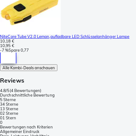
NiteCore Tube V2.0 Lemon,aufladbare LED Schlüsselanhänger Lampe
10,18 €
10,95 €
-
7 %
Spare
0,77
Alle Kombi-Deals anschauen
Reviews
4.8/5
(
4 Bewertungen
)
Durchschnittliche Bewertung
5 Sterne
3
4 Sterne
1
3 Sterne
0
2 Sterne
0
1 Stern
0
Bewertungen nach Kriterien
Allgemeiner Eindruck