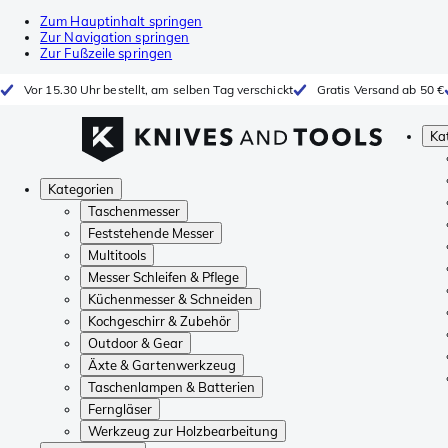
Zum Hauptinhalt springen
Zur Navigation springen
Zur Fußzeile springen
Vor 15.30 Uhr bestellt, am selben Tag verschickt
Gratis Versand ab 50 €
Ka
Kategorien
Taschenmesser
Feststehende Messer
Multitools
Messer Schleifen & Pflege
Küchenmesser & Schneiden
Kochgeschirr & Zubehör
Outdoor & Gear
Äxte & Gartenwerkzeug
Taschenlampen & Batterien
Ferngläser
Werkzeug zur Holzbearbeitung