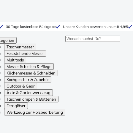
30 Tage kostenlose Rückgabe
Unsere Kunden bewerten uns mit 4,9/5
tegorien
Taschenmesser
Feststehende Messer
Multitools
Messer Schleifen & Pflege
Küchenmesser & Schneiden
Kochgeschirr & Zubehör
Outdoor & Gear
Äxte & Gartenwerkzeug
Taschenlampen & Batterien
Ferngläser
Werkzeug zur Holzbearbeitung