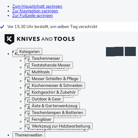
Zum Hauptinhalt springen
Zur Navigation springen
Zur Fußzeile springen
Vor 15.30 Uhr bestellt, am selben Tag verschickt
Kategorien
Kategorien
Taschenmesser
Taschenmesser
Feststehende Messer
Feststehende Messer
Multitools
Multitools
Messer Schleifen & Pflege
Messer Schleifen & Pflege
Küchenmesser & Schneiden
Küchenmesser & Schneiden
Kochgeschirr & Zubehör
Kochgeschirr & Zubehör
Outdoor & Gear
Outdoor & Gear
Äxte & Gartenwerkzeug
Äxte & Gartenwerkzeug
Taschenlampen & Batterien
Taschenlampen & Batterien
Ferngläser
Ferngläser
Werkzeug zur Holzbearbeitung
Werkzeug zur Holzbearbeitung
Themenwelten