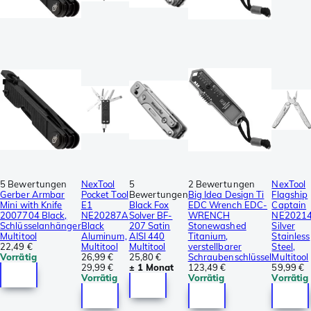
5 Bewertungen
NexTool
5
2 Bewertungen
NexTool
Gerber Armbar
Pocket Tool
Bewertungen
Big Idea Design Ti
Flagship
Mini with Knife
E1
Black Fox
EDC Wrench EDC-
Captain
2007704 Black,
NE20287A
Solver BF-
WRENCH
NE2021
Schlüsselanhänger
Black
207 Satin
Stonewashed
Silver
Multitool
Aluminum,
AISI 440
Titanium,
Stainless
22,49 €
Multitool
Multitool
verstellbarer
Steel,
Vorrätig
26,99 €
25,80 €
Schraubenschlüssel
Multitool
29,99 €
± 1 Monat
123,49 €
59,99 €
Vorrätig
Vorrätig
Vorrätig