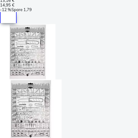
13,16 €
14,95 €
-
12 %
Spare
1,79