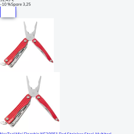
-
10 %
Spare
3,25
NexTool Mini Flagship NE20051 Red Stainless Steel, Multitool