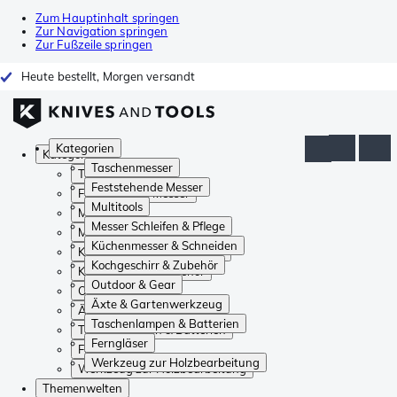
Zum Hauptinhalt springen
Zur Navigation springen
Zur Fußzeile springen
Heute bestellt, Morgen versandt
Kategorien
Kategorien
Taschenmesser
Taschenmesser
Feststehende Messer
Feststehende Messer
Multitools
Multitools
Messer Schleifen & Pflege
Messer Schleifen & Pflege
Küchenmesser & Schneiden
Küchenmesser & Schneiden
Kochgeschirr & Zubehör
Kochgeschirr & Zubehör
Outdoor & Gear
Outdoor & Gear
Äxte & Gartenwerkzeug
Äxte & Gartenwerkzeug
Taschenlampen & Batterien
Taschenlampen & Batterien
Ferngläser
Ferngläser
Werkzeug zur Holzbearbeitung
Werkzeug zur Holzbearbeitung
Themenwelten