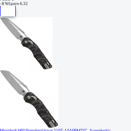
-
8 %
Spare
6,32
Microtech MSI Standard Issue 210T-10APPMTSC, Apocalyptic