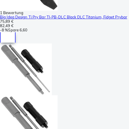
1 Bewertung
Big Idea Design Ti Pry Bar TI-PB-DLC Black DLC Titanium, Fidget Prybar
75,89 €
82,49 €
-
8 %
Spare
6,60