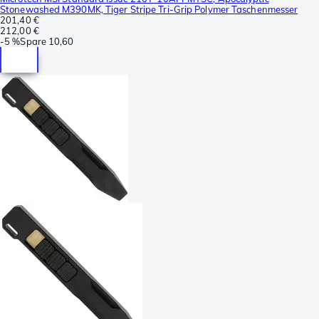
Stonewashed M390MK, Tiger Stripe Tri-Grip Polymer Taschenmesser
201,40 €
212,00 €
-
5 %
Spare
10,60