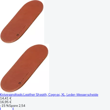
Knivesandtools Leather Sheath, Cognac, XL, Leder-Messerscheide
14,41 €
16,95 €
-
15 %
Spare
2,54