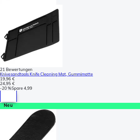
21 Bewertungen
Knivesandtools Knife Cleaning Mat, Gummimatte
19,96 €
24,95 €
-
20 %
Spare
4,99
Neu