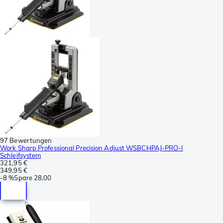
97 Bewertungen
Work Sharp Professional Precision Adjust WSBCHPAJ-PRO-I
Schleifsystem
321,95 €
349,95 €
-
8 %
Spare
28,00