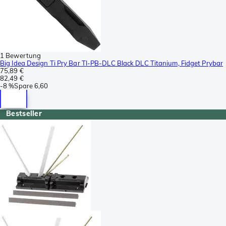
1 Bewertung
Big Idea Design Ti Pry Bar TI-PB-DLC Black DLC Titanium, Fidget Prybar
75,89 €
82,49 €
-
8 %
Spare
6,60
Bestseller