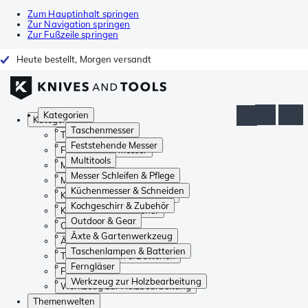
Zum Hauptinhalt springen
Zur Navigation springen
Zur Fußzeile springen
Heute bestellt, Morgen versandt
Kategorien
Kategorien
Taschenmesser
Taschenmesser
Feststehende Messer
Feststehende Messer
Multitools
Multitools
Messer Schleifen & Pflege
Messer Schleifen & Pflege
Küchenmesser & Schneiden
Küchenmesser & Schneiden
Kochgeschirr & Zubehör
Kochgeschirr & Zubehör
Outdoor & Gear
Outdoor & Gear
Äxte & Gartenwerkzeug
Äxte & Gartenwerkzeug
Taschenlampen & Batterien
Taschenlampen & Batterien
Ferngläser
Ferngläser
Werkzeug zur Holzbearbeitung
Werkzeug zur Holzbearbeitung
Themenwelten