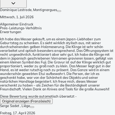
Dominique Lestrade
, Montignargues
Mittwoch, 1. Juli 2026
Allgemeiner Eindruck
Preis-Leistungs-Verhältnis
Erwartungen
Ich habe das Messer gekauft, um es einem Japan-Liebhaber zum
Geburtstag zu schenken. Es sieht wirklich stylisch aus, mit seiner
durchscheinenden gelben Holzmaserung. Die Klinge ist sehr schön
verarbeitet und optisch besonders ansprechend. Das Öffnungssystem ist
recht ungewöhnlich, funktioniert aber sehr gut. Ich habe die Klinge mit
dem in Japanisch geschriebenen Vornamen gravieren lassen, gefolgt von
einem kleinen Symbol des Fuji. Die Gravur ist auf der Klinge wirklich gut
proportioniert, weder zu groß noch zu klein. Das Messer liegt gut in der
Hand, es ist weder rutschig noch zu präsent. Das Ganze wird in einem
wunderschön gewebten Etui aufbewahrt. Die Person, der ich es
geschenkt habe, war von der Schönheit des Objekts und seiner
natürlichen Handlage begeistert. Ich freue mich, dieses Messer
verschenkt zu haben – als Zeichen für die Beständigkeit unserer
Freundschaft. Vielen Dank an Knives and Tools für die große Auswahl!
Diese Bewertung wurde automatisch übersetzt -
Original anzeigen (Französisch)
Serge Sadet
, Liège
Freitag, 17. April 2026