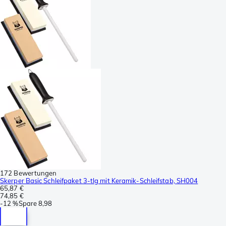
172 Bewertungen
Skerper Basic Schleifpaket 3-tlg mit Keramik-Schleifstab, SH004
65,87 €
74,85 €
-
12 %
Spare
8,98