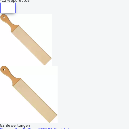
-
12 %
Spare
7,08
52 Bewertungen