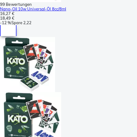
99 Bewertungen
Nano-Oil 10w Universal-Öl 8cc/8ml
16,27 €
18,49 €
-
12 %
Spare
2,22