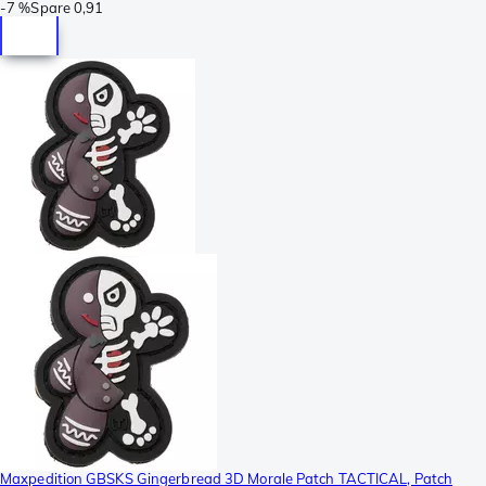
-
7 %
Spare
0,91
Maxpedition GBSKS Gingerbread 3D Morale Patch TACTICAL, Patch