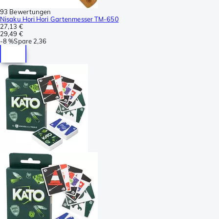
93 Bewertungen
Nisaku Hori Hori Gartenmesser TM-650
27,13 €
29,49 €
-
8 %
Spare
2,36