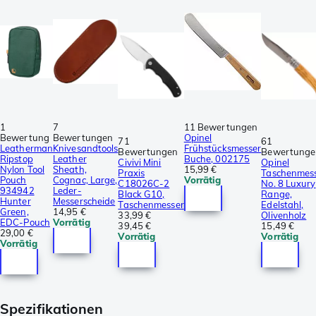
1
7
11 Bewertungen
Bewertung
Bewertungen
Opinel
71
61
Leatherman
Knivesandtools
Frühstücksmesser
Bewertungen
Bewertunge
Ripstop
Leather
Buche, 002175
Civivi Mini
Opinel
Nylon Tool
Sheath,
15,99 €
Praxis
Taschenmes
Pouch
Cognac, Large,
Vorrätig
C18026C-2
No. 8 Luxury
934942
Leder-
Black G10,
Range,
Hunter
Messerscheide
Taschenmesser
Edelstahl,
Green,
14,95 €
33,99 €
Olivenholz
EDC-Pouch
Vorrätig
39,45 €
15,49 €
29,00 €
Vorrätig
Vorrätig
Vorrätig
Spezifikationen