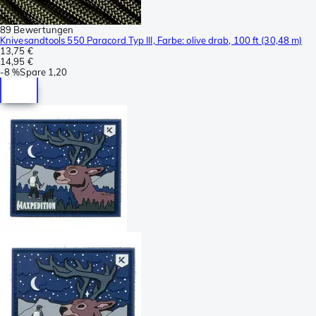
89 Bewertungen
Knivesandtools 550 Paracord Typ III, Farbe: olive drab, 100 ft (30,48 m)
13,75 €
14,95 €
-
8 %
Spare
1,20