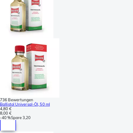
736 Bewertungen
Ballistol Universal-Öl, 50 ml
4,80 €
8,00 €
-
40 %
Spare
3,20