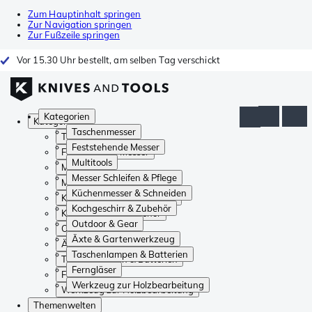
Zum Hauptinhalt springen
Zur Navigation springen
Zur Fußzeile springen
Vor 15.30 Uhr bestellt, am selben Tag verschickt
Kategorien
Kategorien
Taschenmesser
Taschenmesser
Feststehende Messer
Feststehende Messer
Multitools
Multitools
Messer Schleifen & Pflege
Messer Schleifen & Pflege
Küchenmesser & Schneiden
Küchenmesser & Schneiden
Kochgeschirr & Zubehör
Kochgeschirr & Zubehör
Outdoor & Gear
Outdoor & Gear
Äxte & Gartenwerkzeug
Äxte & Gartenwerkzeug
Taschenlampen & Batterien
Taschenlampen & Batterien
Ferngläser
Ferngläser
Werkzeug zur Holzbearbeitung
Werkzeug zur Holzbearbeitung
Themenwelten