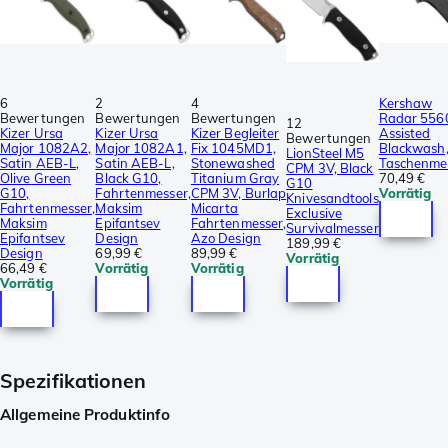
6
2
4
Kershaw
Bewertungen
Bewertungen
Bewertungen
Radar 556
12
Kizer Ursa
Kizer Ursa
Kizer Begleiter
Assisted
Bewertungen
Major 1082A2,
Major 1082A1,
Fix 1045MD1,
Blackwash
LionSteel M5
Satin AEB-L,
Satin AEB-L,
Stonewashed
Taschenme
CPM 3V, Black
Olive Green
Black G10,
Titanium Gray
70,49 €
G10
G10,
Fahrtenmesser,
CPM 3V, Burlap
Vorrätig
Knivesandtools
Fahrtenmesser,
Maksim
Micarta
Exclusive
Maksim
Epifantsev
Fahrtenmesser,
Survivalmesser
Epifantsev
Design
Azo Design
189,99 €
Design
69,99 €
89,99 €
Vorrätig
66,49 €
Vorrätig
Vorrätig
Vorrätig
Spezifikationen
Allgemeine Produktinfo