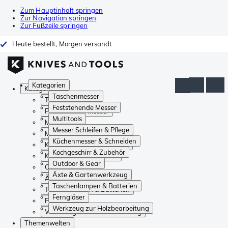
Zum Hauptinhalt springen
Zur Navigation springen
Zur Fußzeile springen
Heute bestellt, Morgen versandt
Kategorien
Kategorien
Taschenmesser
Taschenmesser
Feststehende Messer
Feststehende Messer
Multitools
Multitools
Messer Schleifen & Pflege
Messer Schleifen & Pflege
Küchenmesser & Schneiden
Küchenmesser & Schneiden
Kochgeschirr & Zubehör
Kochgeschirr & Zubehör
Outdoor & Gear
Outdoor & Gear
Äxte & Gartenwerkzeug
Äxte & Gartenwerkzeug
Taschenlampen & Batterien
Taschenlampen & Batterien
Ferngläser
Ferngläser
Werkzeug zur Holzbearbeitung
Werkzeug zur Holzbearbeitung
Themenwelten