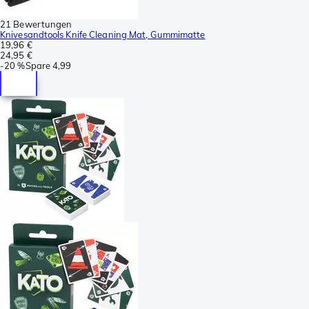
21 Bewertungen
Knivesandtools Knife Cleaning Mat, Gummimatte
19,96 €
24,95 €
-
20 %
Spare
4,99