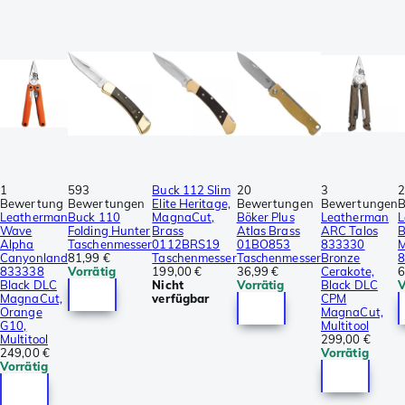
1
593
Buck 112 Slim
20
3
Bewertung
Bewertungen
Elite Heritage,
Bewertungen
Bewertungen
B
Leatherman
Buck 110
MagnaCut,
Böker Plus
Leatherman
L
Wave
Folding Hunter
Brass
Atlas Brass
ARC Talos
Alpha
Taschenmesser
0112BRS19
01BO853
833330
M
Canyonland
81,99 €
Taschenmesser
Taschenmesser
Bronze
833338
Vorrätig
199,00 €
36,99 €
Cerakote,
6
Black DLC
Nicht
Vorrätig
Black DLC
V
MagnaCut,
verfügbar
CPM
Orange
MagnaCut,
G10,
Multitool
Multitool
299,00 €
249,00 €
Vorrätig
Vorrätig