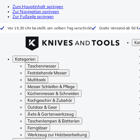
Zum Hauptinhalt springen
Zur Navigation springen
Zur Fußzeile springen
Vor 15.30 Uhr bestellt, am selben Tag verschickt
Gratis Versand ab 50 €
Ka
Kategorien
Taschenmesser
Feststehende Messer
Multitools
Messer Schleifen & Pflege
Küchenmesser & Schneiden
Kochgeschirr & Zubehör
Outdoor & Gear
Äxte & Gartenwerkzeug
Taschenlampen & Batterien
Ferngläser
Werkzeug zur Holzbearbeitung