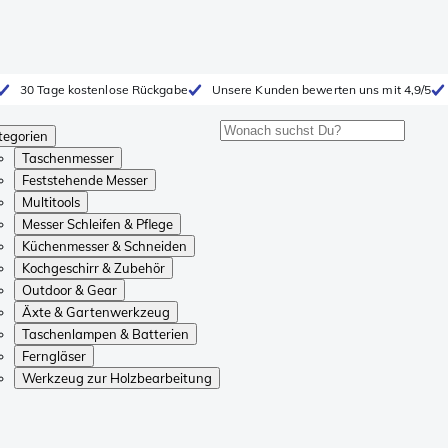
30 Tage kostenlose Rückgabe
Unsere Kunden bewerten uns mit 4,9/5
tegorien
Taschenmesser
Feststehende Messer
Multitools
Messer Schleifen & Pflege
Küchenmesser & Schneiden
Kochgeschirr & Zubehör
Outdoor & Gear
Äxte & Gartenwerkzeug
Taschenlampen & Batterien
Ferngläser
Werkzeug zur Holzbearbeitung