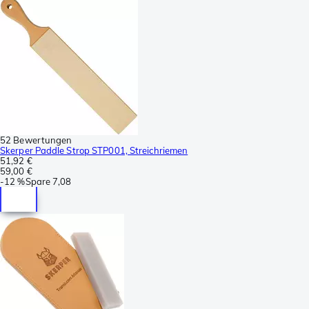
52 Bewertungen
Skerper Paddle Strop STP001, Streichriemen
51,92 €
59,00 €
-
12 %
Spare
7,08