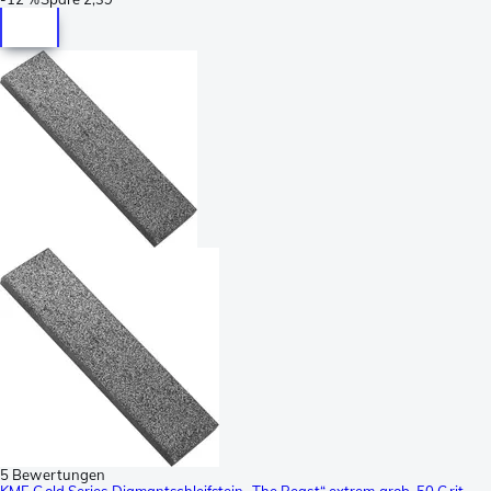
5 Bewertungen
KME Gold Series Diamantschleifstein „The Beast“ extrem grob, 50 Grit