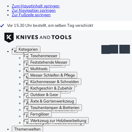
Zum Hauptinhalt springen
Zur Navigation springen
Zur Fußzeile springen
Vor 15.30 Uhr bestellt, am selben Tag verschickt
Kategorien
Kategorien
Taschenmesser
Taschenmesser
Feststehende Messer
Feststehende Messer
Multitools
Multitools
Messer Schleifen & Pflege
Messer Schleifen & Pflege
Küchenmesser & Schneiden
Küchenmesser & Schneiden
Kochgeschirr & Zubehör
Kochgeschirr & Zubehör
Outdoor & Gear
Outdoor & Gear
Äxte & Gartenwerkzeug
Äxte & Gartenwerkzeug
Taschenlampen & Batterien
Taschenlampen & Batterien
Ferngläser
Ferngläser
Werkzeug zur Holzbearbeitung
Werkzeug zur Holzbearbeitung
Themenwelten