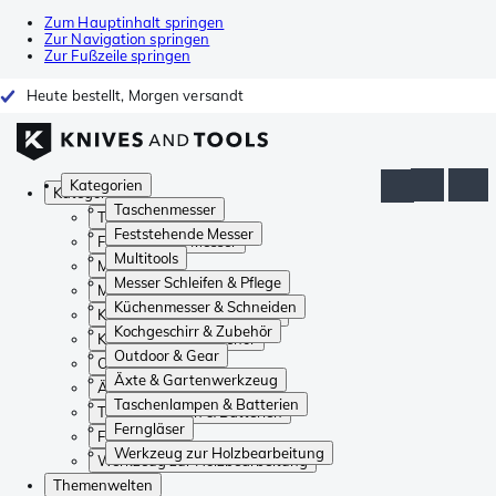
Zum Hauptinhalt springen
Zur Navigation springen
Zur Fußzeile springen
Heute bestellt, Morgen versandt
Kategorien
Kategorien
Taschenmesser
Taschenmesser
Feststehende Messer
Feststehende Messer
Multitools
Multitools
Messer Schleifen & Pflege
Messer Schleifen & Pflege
Küchenmesser & Schneiden
Küchenmesser & Schneiden
Kochgeschirr & Zubehör
Kochgeschirr & Zubehör
Outdoor & Gear
Outdoor & Gear
Äxte & Gartenwerkzeug
Äxte & Gartenwerkzeug
Taschenlampen & Batterien
Taschenlampen & Batterien
Ferngläser
Ferngläser
Werkzeug zur Holzbearbeitung
Werkzeug zur Holzbearbeitung
Themenwelten