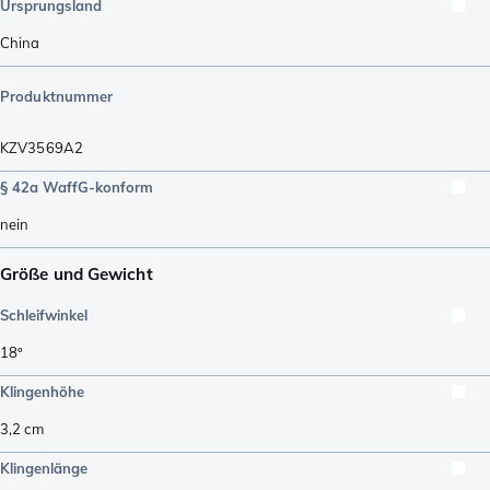
Ursprungsland
China
Produktnummer
KZV3569A2
§ 42a WaffG-konform
nein
Größe und Gewicht
Schleifwinkel
18º
Klingenhöhe
3,2
cm
Klingenlänge