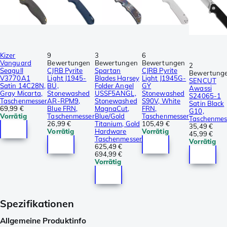
Kizer
9
3
6
Vanguard
Bewertungen
Bewertungen
Bewertungen
2
Seagull
CJRB Pyrite
Spartan
CJRB Pyrite
Bewertung
V3770A1
Light J1945-
Blades Harsey
Light J1945G-
SENCUT
Satin 14C28N,
BU,
Folder Angel
GY
Awassi
Gray Micarta,
Stonewashed
USSF5ANGL,
Stonewashed
S24065-1
Taschenmesser
AR-RPM9,
Stonewashed
S90V, White
Satin Black
69,99 €
Blue FRN,
MagnaCut,
FRN,
G10,
Vorrätig
Taschenmesser
Blue/Gold
Taschenmesser
Taschenmes
26,99 €
Titanium, Gold
105,49 €
35,49 €
Vorrätig
Hardware
Vorrätig
45,99 €
Taschenmesser
Vorrätig
625,49 €
694,99 €
Vorrätig
Spezifikationen
Allgemeine Produktinfo