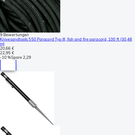
9 Bewertungen
Knivesandtools 550 Paracord Typ III, fish and fire paracord, 100 ft (30,48
m)
20,66 €
22,95 €
-
10 %
Spare
2,29