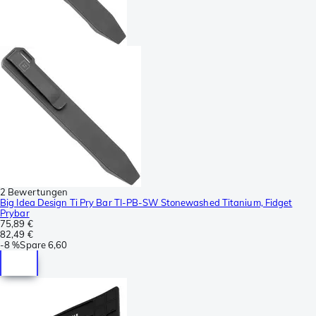
2 Bewertungen
Big Idea Design Ti Pry Bar TI-PB-SW Stonewashed Titanium, Fidget
Prybar
75,89 €
82,49 €
-
8 %
Spare
6,60