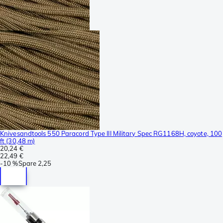
Knivesandtools 550 Paracord Type III Military Spec RG1168H, coyote, 100
ft (30,48 m)
20,24 €
22,49 €
-
10 %
Spare
2,25