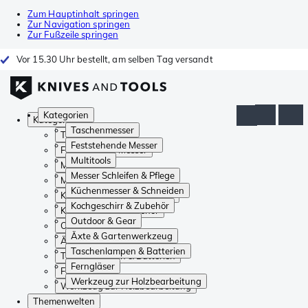
Zum Hauptinhalt springen
Zur Navigation springen
Zur Fußzeile springen
Vor 15.30 Uhr bestellt, am selben Tag versandt
Kategorien
Kategorien
Taschenmesser
Taschenmesser
Feststehende Messer
Feststehende Messer
Multitools
Multitools
Messer Schleifen & Pflege
Messer Schleifen & Pflege
Küchenmesser & Schneiden
Küchenmesser & Schneiden
Kochgeschirr & Zubehör
Kochgeschirr & Zubehör
Outdoor & Gear
Outdoor & Gear
Äxte & Gartenwerkzeug
Äxte & Gartenwerkzeug
Taschenlampen & Batterien
Taschenlampen & Batterien
Ferngläser
Ferngläser
Werkzeug zur Holzbearbeitung
Werkzeug zur Holzbearbeitung
Themenwelten