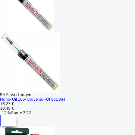
99 Bewertungen
Nano-Oil 10w Universal-Öl 8cc/8ml
16,27 €
18,49 €
-
12 %
Spare
2,22