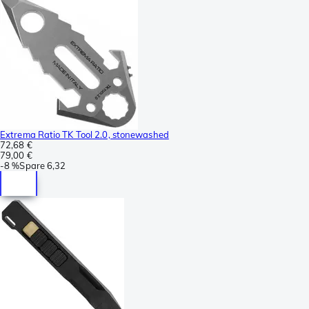
Extrema Ratio TK Tool 2.0, stonewashed
72,68 €
79,00 €
-
8 %
Spare
6,32