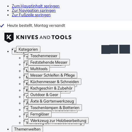
Zum Hauptinhalt springen
Zur Navigation springen
Zur Fußzeile springen
Heute bestellt, Montag versandt
Kategorien
Kategorien
Taschenmesser
Taschenmesser
Feststehende Messer
Feststehende Messer
Multitools
Multitools
Messer Schleifen & Pflege
Messer Schleifen & Pflege
Küchenmesser & Schneiden
Küchenmesser & Schneiden
Kochgeschirr & Zubehör
Kochgeschirr & Zubehör
Outdoor & Gear
Outdoor & Gear
Äxte & Gartenwerkzeug
Äxte & Gartenwerkzeug
Taschenlampen & Batterien
Taschenlampen & Batterien
Ferngläser
Ferngläser
Werkzeug zur Holzbearbeitung
Werkzeug zur Holzbearbeitung
Themenwelten