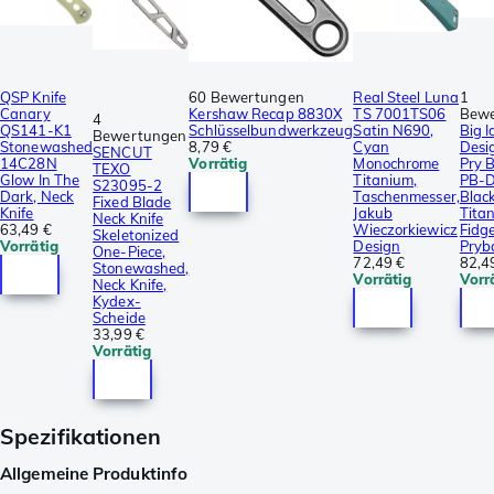
QSP Knife
60 Bewertungen
Real Steel Luna
1
Canary
Kershaw Recap 8830X
TS 7001TS06
Bewe
4
QS141-K1
Schlüsselbundwerkzeug
Satin N690,
Big I
Bewertungen
Stonewashed
8,79 €
Cyan
Desi
SENCUT
14C28N
Vorrätig
Monochrome
Pry B
TEXO
Glow In The
Titanium,
PB-
S23095-2
Dark, Neck
Taschenmesser,
Blac
Fixed Blade
Knife
Jakub
Tita
Neck Knife
63,49 €
Wieczorkiewicz
Fidg
Skeletonized
Vorrätig
Design
Pryb
One-Piece,
72,49 €
82,4
Stonewashed,
Vorrätig
Vorr
Neck Knife,
Kydex-
Scheide
33,99 €
Vorrätig
Spezifikationen
Allgemeine Produktinfo