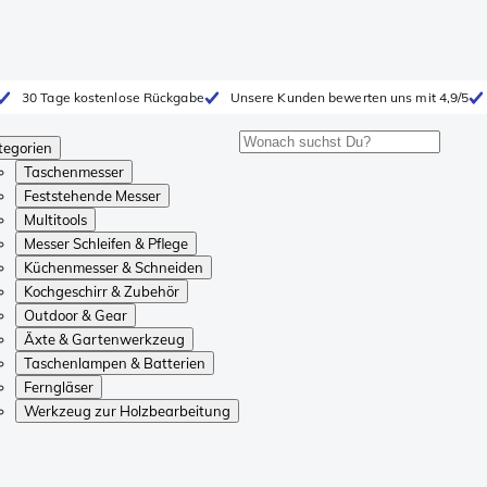
30 Tage kostenlose Rückgabe
Unsere Kunden bewerten uns mit 4,9/5
tegorien
Taschenmesser
Feststehende Messer
Multitools
Messer Schleifen & Pflege
Küchenmesser & Schneiden
Kochgeschirr & Zubehör
Outdoor & Gear
Äxte & Gartenwerkzeug
Taschenlampen & Batterien
Ferngläser
Werkzeug zur Holzbearbeitung