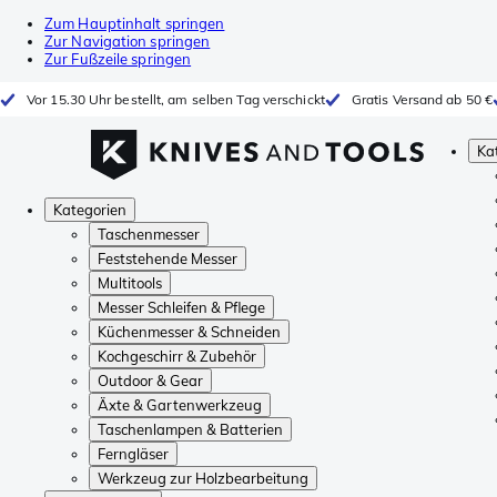
Zum Hauptinhalt springen
Zur Navigation springen
Zur Fußzeile springen
Vor 15.30 Uhr bestellt, am selben Tag verschickt
Gratis Versand ab 50 €
Ka
Kategorien
Taschenmesser
Feststehende Messer
Multitools
Messer Schleifen & Pflege
Küchenmesser & Schneiden
Kochgeschirr & Zubehör
Outdoor & Gear
Äxte & Gartenwerkzeug
Taschenlampen & Batterien
Ferngläser
Werkzeug zur Holzbearbeitung