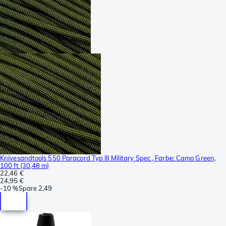
Knivesandtools 550 Paracord Typ III Military Spec , Farbe: Camo Green,
100 ft (30,48 m)
22,46 €
24,95 €
-
10 %
Spare
2,49