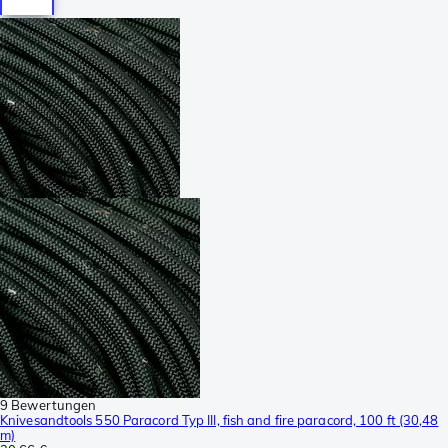
9 Bewertungen
Knivesandtools 550 Paracord Typ III, fish and fire paracord, 100 ft (30,48
m)