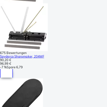
675 Bewertungen
Spyderco Sharpmaker, 204MF
90,20 €
96,99 €
-
7 %
Spare
6,79