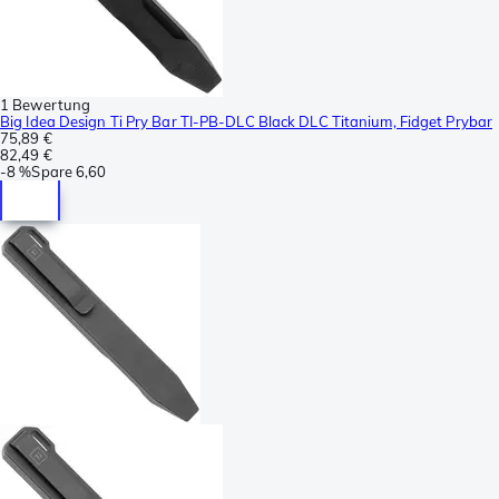
1 Bewertung
Big Idea Design Ti Pry Bar TI-PB-DLC Black DLC Titanium, Fidget Prybar
75,89 €
82,49 €
-
8 %
Spare
6,60