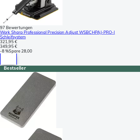
97 Bewertungen
Work Sharp Professional Precision Adjust WSBCHPAJ-PRO-I
Schleifsystem
321,95 €
349,95 €
-
8 %
Spare
28,00
Bestseller