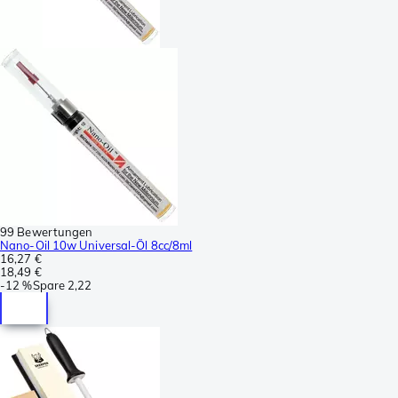
99 Bewertungen
Nano-Oil 10w Universal-Öl 8cc/8ml
16,27 €
18,49 €
-
12 %
Spare
2,22