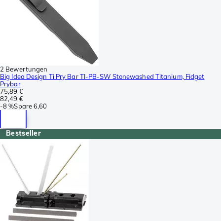
2 Bewertungen
Big Idea Design Ti Pry Bar TI-PB-SW Stonewashed Titanium, Fidget
Prybar
75,89 €
82,49 €
-
8 %
Spare
6,60
Bestseller