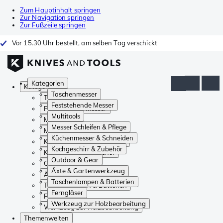
Zum Hauptinhalt springen
Zur Navigation springen
Zur Fußzeile springen
Vor 15.30 Uhr bestellt, am selben Tag verschickt
Kategorien
Kategorien
Taschenmesser
Taschenmesser
Feststehende Messer
Feststehende Messer
Multitools
Multitools
Messer Schleifen & Pflege
Messer Schleifen & Pflege
Küchenmesser & Schneiden
Küchenmesser & Schneiden
Kochgeschirr & Zubehör
Kochgeschirr & Zubehör
Outdoor & Gear
Outdoor & Gear
Äxte & Gartenwerkzeug
Äxte & Gartenwerkzeug
Taschenlampen & Batterien
Taschenlampen & Batterien
Ferngläser
Ferngläser
Werkzeug zur Holzbearbeitung
Werkzeug zur Holzbearbeitung
Themenwelten