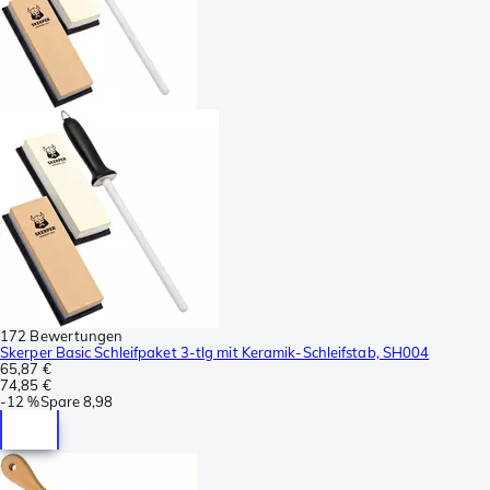
172 Bewertungen
Skerper Basic Schleifpaket 3-tlg mit Keramik-Schleifstab, SH004
65,87 €
74,85 €
-
12 %
Spare
8,98