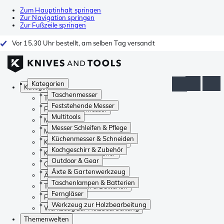
Zum Hauptinhalt springen
Zur Navigation springen
Zur Fußzeile springen
Vor 15.30 Uhr bestellt, am selben Tag versandt
Kategorien
Kategorien
Taschenmesser
Taschenmesser
Feststehende Messer
Feststehende Messer
Multitools
Multitools
Messer Schleifen & Pflege
Messer Schleifen & Pflege
Küchenmesser & Schneiden
Küchenmesser & Schneiden
Kochgeschirr & Zubehör
Kochgeschirr & Zubehör
Outdoor & Gear
Outdoor & Gear
Äxte & Gartenwerkzeug
Äxte & Gartenwerkzeug
Taschenlampen & Batterien
Taschenlampen & Batterien
Ferngläser
Ferngläser
Werkzeug zur Holzbearbeitung
Werkzeug zur Holzbearbeitung
Themenwelten