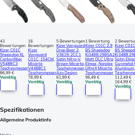
43
16
5 Bewertungen
1 Bewertung
2 Bewert
Bewertungen
Bewertungen
Kizer Vanguard
Kizer C01C 2.9
Kizer C01C
Kizer C01C
Kizer
Drop Bear 2,
BS Sheepdog
BS Sheep
Sheepdog XL
Vanguard
V3619-2CC1
Ki3488.29BSA2
Ki3488.2
Carbonfiber
C01C, 154CM,
Satin Nitro-V,
Matt DLC Ultra
Satin Elma
V5488C3
Micarta
Brown Micarta,
Elmax, Norplex
Gunmetal 
Taschenmesser
V4488C1
Taschenmesser,
UltreX Micarta,
Aluminum,
86,99 €
Taschenmesser
Azo Design
Taschenmesser
Taschenme
Vorrätig
78,99 €
61,99 €
96,49 €
112,49 €
Vorrätig
Vorrätig
Vorrätig
164,99 €
Vorrätig
Spezifikationen
Allgemeine Produktinfo