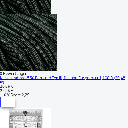
9 Bewertungen
Knivesandtools 550 Paracord Typ III, fish and fire paracord, 100 ft (30,48
m)
20,66 €
22,95 €
-
10 %
Spare
2,29