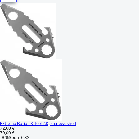
Extrema Ratio TK Tool 2.0, stonewashed
72,68 €
79,00 €
-
8 %
Spare
6,32