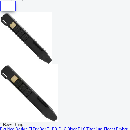
1 Bewertung
Big Idea Design Ti Pry Bar TI-PB-DLC Black DLC Titanium, Fidget Prybar