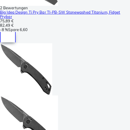
2 Bewertungen
Big Idea Design Ti Pry Bar TI-PB-SW Stonewashed Titanium, Fidget
Prybar
75,89 €
82,49 €
-
8 %
Spare
6,60