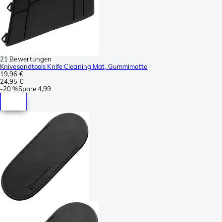
21 Bewertungen
Knivesandtools Knife Cleaning Mat, Gummimatte
19,96 €
24,95 €
-
20 %
Spare
4,99