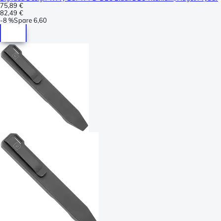
75,89 €
82,49 €
-
8 %
Spare
6,60