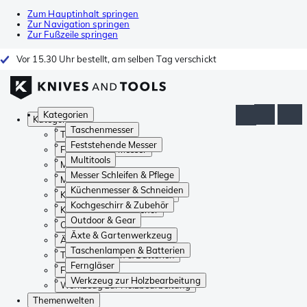
Zum Hauptinhalt springen
Zur Navigation springen
Zur Fußzeile springen
Vor 15.30 Uhr bestellt, am selben Tag verschickt
Kategorien
Kategorien
Taschenmesser
Taschenmesser
Feststehende Messer
Feststehende Messer
Multitools
Multitools
Messer Schleifen & Pflege
Messer Schleifen & Pflege
Küchenmesser & Schneiden
Küchenmesser & Schneiden
Kochgeschirr & Zubehör
Kochgeschirr & Zubehör
Outdoor & Gear
Outdoor & Gear
Äxte & Gartenwerkzeug
Äxte & Gartenwerkzeug
Taschenlampen & Batterien
Taschenlampen & Batterien
Ferngläser
Ferngläser
Werkzeug zur Holzbearbeitung
Werkzeug zur Holzbearbeitung
Themenwelten