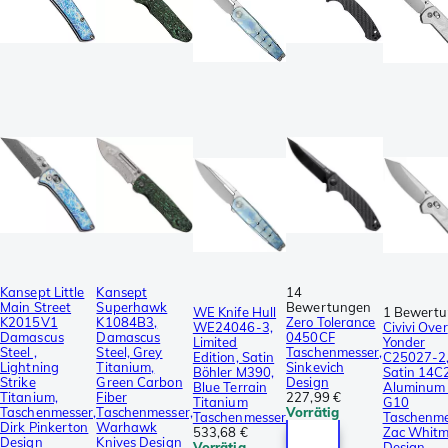
Kansept Little
Kansept
14
Main Street
Superhawk
Bewertungen
WE Knife Hull
1 Bewert
K2015V1
K1084B3,
Zero Tolerance
WE24046-3,
Civivi Over
Damascus
Damascus
0450CF
Limited
Yonder
Steel ,
Steel, Grey
Taschenmesser,
Edition, Satin
C25027-2
Lightning
Titanium,
Sinkevich
Böhler M390,
Satin 14C
Strike
Green Carbon
Design
Blue Terrain
Aluminum 
Titanium,
Fiber
227,99 €
Titanium
G10
Taschenmesser,
Taschenmesser,
Vorrätig
Taschenmesser
Taschenme
Dirk Pinkerton
Warhawk
533,68 €
Zac Whitm
Design
Knives Design
Vorrätig
Design