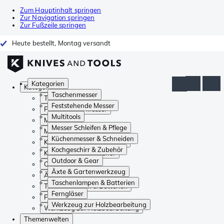
Zum Hauptinhalt springen
Zur Navigation springen
Zur Fußzeile springen
Heute bestellt, Montag versandt
Kategorien
Kategorien
Taschenmesser
Taschenmesser
Feststehende Messer
Feststehende Messer
Multitools
Multitools
Messer Schleifen & Pflege
Messer Schleifen & Pflege
Küchenmesser & Schneiden
Küchenmesser & Schneiden
Kochgeschirr & Zubehör
Kochgeschirr & Zubehör
Outdoor & Gear
Outdoor & Gear
Äxte & Gartenwerkzeug
Äxte & Gartenwerkzeug
Taschenlampen & Batterien
Taschenlampen & Batterien
Ferngläser
Ferngläser
Werkzeug zur Holzbearbeitung
Werkzeug zur Holzbearbeitung
Themenwelten