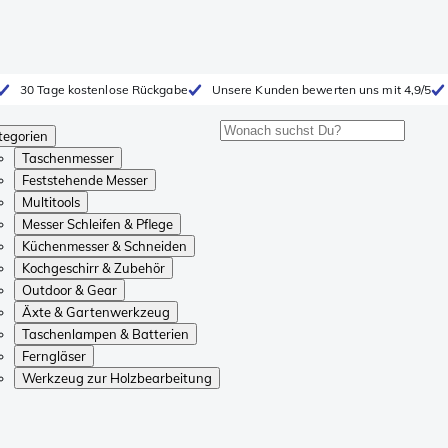
30 Tage kostenlose Rückgabe
Unsere Kunden bewerten uns mit 4,9/5
tegorien
Taschenmesser
Feststehende Messer
Multitools
Messer Schleifen & Pflege
Küchenmesser & Schneiden
Kochgeschirr & Zubehör
Outdoor & Gear
Äxte & Gartenwerkzeug
Taschenlampen & Batterien
Ferngläser
Werkzeug zur Holzbearbeitung