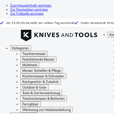
Zum Hauptinhalt springen
Zur Navigation springen
Zur Fußzeile springen
Vor 15.30 Uhr bestellt, am selben Tag verschickt
Gratis Versand ab 50 €
Ka
Kategorien
Taschenmesser
Feststehende Messer
Multitools
Messer Schleifen & Pflege
Küchenmesser & Schneiden
Kochgeschirr & Zubehör
Outdoor & Gear
Äxte & Gartenwerkzeug
Taschenlampen & Batterien
Ferngläser
Werkzeug zur Holzbearbeitung