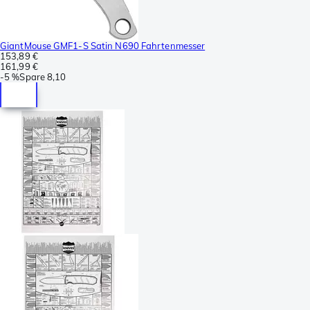
GiantMouse GMF1-S Satin N690 Fahrtenmesser
153,89 €
161,99 €
-
5 %
Spare
8,10