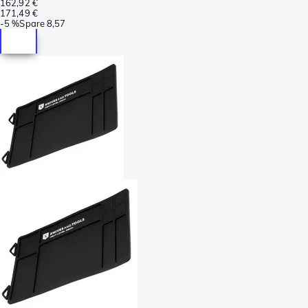
162,92 €
171,49 €
-
5 %
Spare
8,57