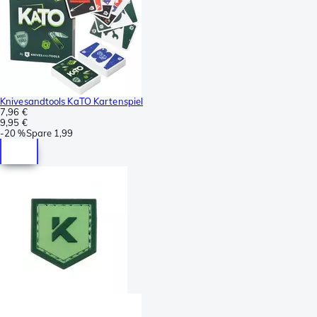
Knivesandtools KaTO Kartenspiel
7,96 €
9,95 €
-
20 %
Spare
1,99