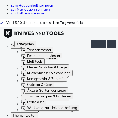
Zum Hauptinhalt springen
Zur Navigation springen
Zur Fußzeile springen
Vor 15.30 Uhr bestellt, am selben Tag verschickt
Kategorien
Kategorien
Taschenmesser
Taschenmesser
Feststehende Messer
Feststehende Messer
Multitools
Multitools
Messer Schleifen & Pflege
Messer Schleifen & Pflege
Küchenmesser & Schneiden
Küchenmesser & Schneiden
Kochgeschirr & Zubehör
Kochgeschirr & Zubehör
Outdoor & Gear
Outdoor & Gear
Äxte & Gartenwerkzeug
Äxte & Gartenwerkzeug
Taschenlampen & Batterien
Taschenlampen & Batterien
Ferngläser
Ferngläser
Werkzeug zur Holzbearbeitung
Werkzeug zur Holzbearbeitung
Themenwelten