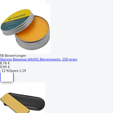
56 Bewertungen
Skerper Beeswax MA001 Bienenwachs, 250 gram
8,76 €
9,95 €
-
12 %
Spare
1,19