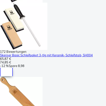
172 Bewertungen
Skerper Basic Schleifpaket 3-tlg mit Keramik-Schleifstab, SH004
65,87 €
74,85 €
-
12 %
Spare
8,98