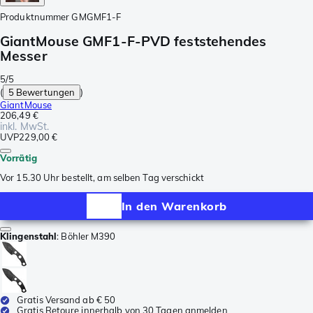
Produktnummer
GMGMF1-F
GiantMouse GMF1-F-PVD feststehendes
Messer
5/5
(
5 Bewertungen
)
GiantMouse
206,49 €
inkl. MwSt.
UVP
229,00 €
Vorrätig
Vor 15.30 Uhr bestellt, am selben Tag verschickt
In den Warenkorb
Klingenstahl
:
Böhler M390
Gratis Versand ab € 50
Gratis Retoure innerhalb von 30 Tagen anmelden