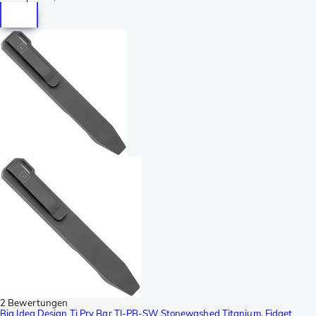
2 Bewertungen
Big Idea Design Ti Pry Bar TI-PB-SW Stonewashed Titanium, Fidget