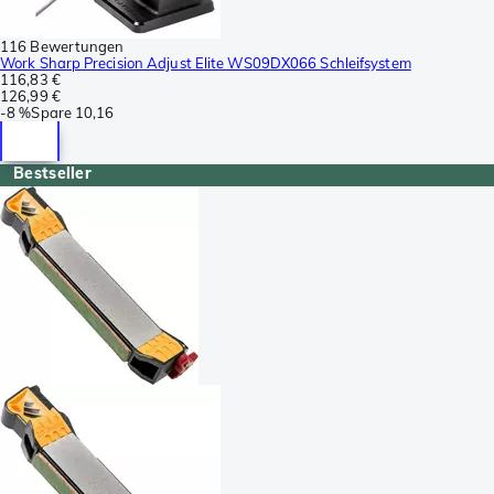
116 Bewertungen
Work Sharp Precision Adjust Elite WS09DX066 Schleifsystem
116,83 €
126,99 €
-
8 %
Spare
10,16
Bestseller