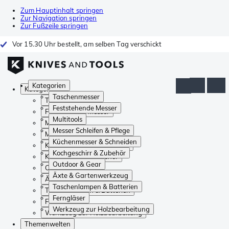
Zum Hauptinhalt springen
Zur Navigation springen
Zur Fußzeile springen
Vor 15.30 Uhr bestellt, am selben Tag verschickt
Kategorien
Kategorien
Taschenmesser
Taschenmesser
Feststehende Messer
Feststehende Messer
Multitools
Multitools
Messer Schleifen & Pflege
Messer Schleifen & Pflege
Küchenmesser & Schneiden
Küchenmesser & Schneiden
Kochgeschirr & Zubehör
Kochgeschirr & Zubehör
Outdoor & Gear
Outdoor & Gear
Äxte & Gartenwerkzeug
Äxte & Gartenwerkzeug
Taschenlampen & Batterien
Taschenlampen & Batterien
Ferngläser
Ferngläser
Werkzeug zur Holzbearbeitung
Werkzeug zur Holzbearbeitung
Themenwelten