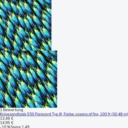
1 Bewertung
Knivesandtools 550 Paracord Typ III, Farbe: oceans of fire, 100 ft (30,48 m)
13,46 €
14,95 €
-
10 %
Spare
1,49