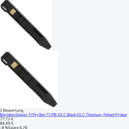
1 Bewertung
Big Idea Design Ti Pry Bar TI-PB-DLC Black DLC Titanium, Fidget Prybar
77,73 €
84,49 €
-
8 %
Spare
6,76