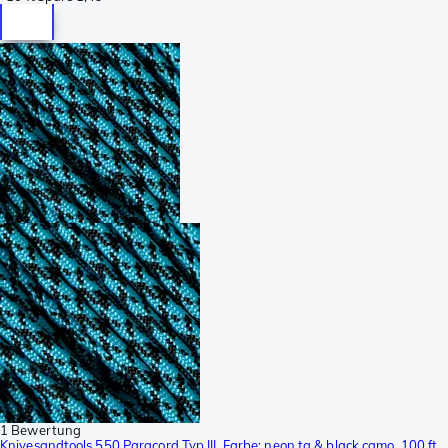
1 Bewertung
Knivesandtools 550 Paracord Typ III, Farbe: neon tq & black camo, 100 ft