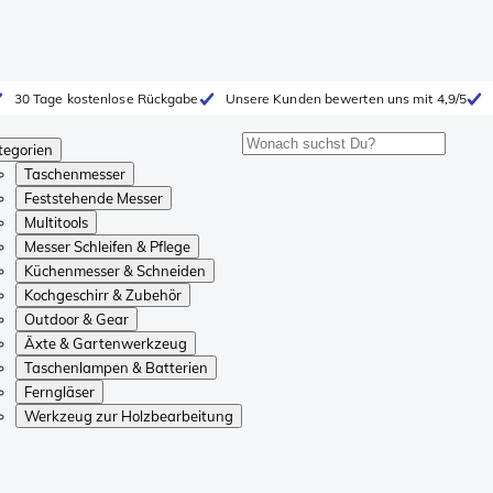
30 Tage kostenlose Rückgabe
Unsere Kunden bewerten uns mit 4,9/5
tegorien
Taschenmesser
Feststehende Messer
Multitools
Messer Schleifen & Pflege
Küchenmesser & Schneiden
Kochgeschirr & Zubehör
Outdoor & Gear
Äxte & Gartenwerkzeug
Taschenlampen & Batterien
Ferngläser
Werkzeug zur Holzbearbeitung