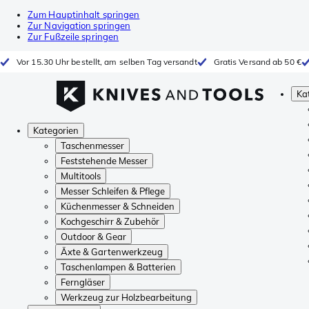
Zum Hauptinhalt springen
Zur Navigation springen
Zur Fußzeile springen
Vor 15.30 Uhr bestellt, am selben Tag versandt
Gratis Versand ab 50 €
Ka
Kategorien
Taschenmesser
Feststehende Messer
Multitools
Messer Schleifen & Pflege
Küchenmesser & Schneiden
Kochgeschirr & Zubehör
Outdoor & Gear
Äxte & Gartenwerkzeug
Taschenlampen & Batterien
Ferngläser
Werkzeug zur Holzbearbeitung