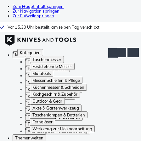
Zum Hauptinhalt springen
Zur Navigation springen
Zur Fußzeile springen
Vor 15.30 Uhr bestellt, am selben Tag verschickt
Kategorien
Kategorien
Taschenmesser
Taschenmesser
Feststehende Messer
Feststehende Messer
Multitools
Multitools
Messer Schleifen & Pflege
Messer Schleifen & Pflege
Küchenmesser & Schneiden
Küchenmesser & Schneiden
Kochgeschirr & Zubehör
Kochgeschirr & Zubehör
Outdoor & Gear
Outdoor & Gear
Äxte & Gartenwerkzeug
Äxte & Gartenwerkzeug
Taschenlampen & Batterien
Taschenlampen & Batterien
Ferngläser
Ferngläser
Werkzeug zur Holzbearbeitung
Werkzeug zur Holzbearbeitung
Themenwelten