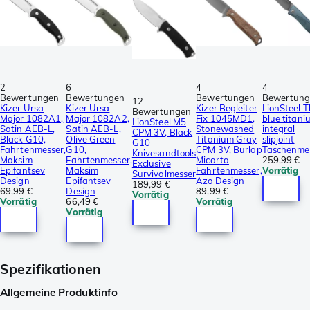
2
6
4
4
Bewertungen
Bewertungen
Bewertungen
Bewertun
12
Kizer Ursa
Kizer Ursa
Kizer Begleiter
LionSteel Th
Bewertungen
Major 1082A1,
Major 1082A2,
Fix 1045MD1,
blue titani
LionSteel M5
Satin AEB-L,
Satin AEB-L,
Stonewashed
integral
CPM 3V, Black
Black G10,
Olive Green
Titanium Gray
slipjoint
G10
Fahrtenmesser,
G10,
CPM 3V, Burlap
Taschenme
Knivesandtools
Maksim
Fahrtenmesser,
Micarta
259,99 €
Exclusive
Epifantsev
Maksim
Fahrtenmesser,
Vorrätig
Survivalmesser
Design
Epifantsev
Azo Design
189,99 €
69,99 €
Design
89,99 €
Vorrätig
Vorrätig
66,49 €
Vorrätig
Vorrätig
Spezifikationen
Allgemeine Produktinfo