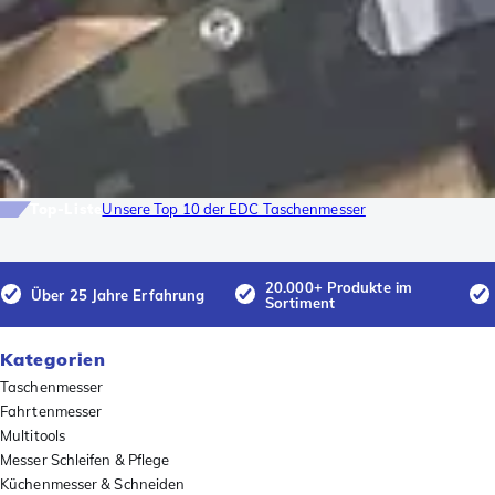
Top-Liste
Unsere Top 10 der EDC Taschenmesser
20.000+ Produkte im
Über 25 Jahre Erfahrung
Sortiment
Kategorien
Taschenmesser
Fahrtenmesser
Multitools
Messer Schleifen & Pflege
Küchenmesser & Schneiden