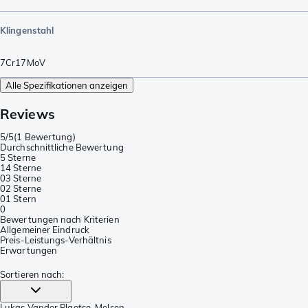
Klingenstahl
7Cr17MoV
Alle Spezifikationen anzeigen
Reviews
5/5
(
1 Bewertung
)
Durchschnittliche Bewertung
5 Sterne
1
4 Sterne
0
3 Sterne
0
2 Sterne
0
1 Stern
0
Bewertungen nach Kriterien
Allgemeiner Eindruck
Preis-Leistungs-Verhältnis
Erwartungen
Sortieren nach
:
Lukas Vander Plaetse
, Melsen