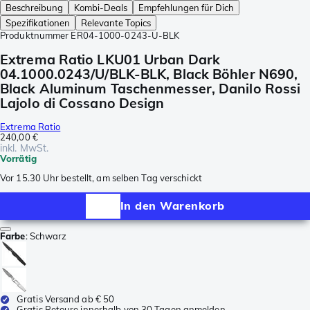
Beschreibung
Kombi-Deals
Empfehlungen für Dich
Spezifikationen
Relevante Topics
Produktnummer
ER04-1000-0243-U-BLK
Extrema Ratio LKU01 Urban Dark
04.1000.0243/U/BLK-BLK, Black Böhler N690,
Black Aluminum Taschenmesser, Danilo Rossi
Lajolo di Cossano Design
Extrema Ratio
240,00 €
inkl. MwSt.
Vorrätig
Vor 15.30 Uhr bestellt, am selben Tag verschickt
In den Warenkorb
Farbe
:
Schwarz
Gratis Versand ab € 50
Gratis Retoure innerhalb von 30 Tagen anmelden