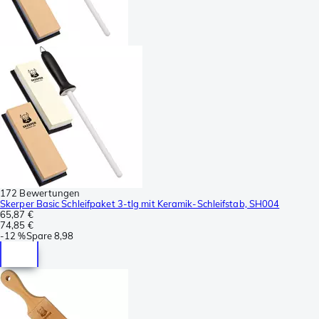
172 Bewertungen
Skerper Basic Schleifpaket 3-tlg mit Keramik-Schleifstab, SH004
65,87 €
74,85 €
-
12 %
Spare
8,98