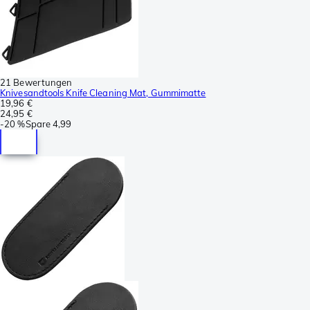
21 Bewertungen
Knivesandtools Knife Cleaning Mat, Gummimatte
19,96 €
24,95 €
-
20 %
Spare
4,99