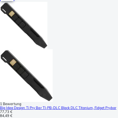
1 Bewertung
Big Idea Design Ti Pry Bar TI-PB-DLC Black DLC Titanium, Fidget Prybar
77,73 €
84,49 €