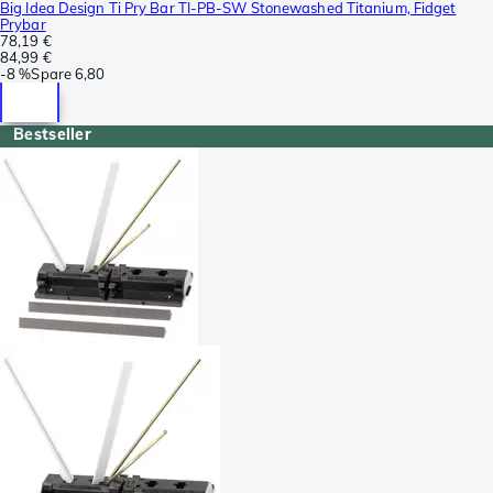
Big Idea Design Ti Pry Bar TI-PB-SW Stonewashed Titanium, Fidget
Prybar
78,19 €
84,99 €
-
8 %
Spare
6,80
Bestseller