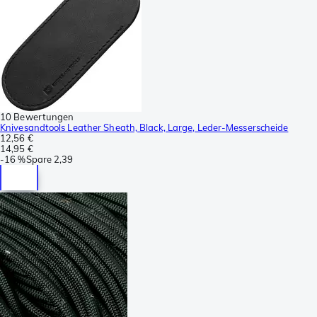
10 Bewertungen
Knivesandtools Leather Sheath, Black, Large, Leder-Messerscheide
12,56 €
14,95 €
-
16 %
Spare
2,39