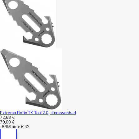
Extrema Ratio TK Tool 2.0, stonewashed
72,68 €
79,00 €
-
8 %
Spare
6,32