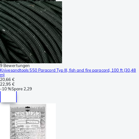
9 Bewertungen
Knivesandtools 550 Paracord Typ III, fish and fire paracord, 100 ft (30,48
m)
20,66 €
22,95 €
-
10 %
Spare
2,29