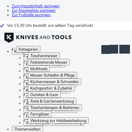
Zum Hauptinhalt springen
Zur Navigation springen
Zur Fußzeile springen
Vor 15.30 Uhr bestellt, am selben Tag verschickt
Kategorien
Kategorien
Taschenmesser
Taschenmesser
Feststehende Messer
Feststehende Messer
Multitools
Multitools
Messer Schleifen & Pflege
Messer Schleifen & Pflege
Küchenmesser & Schneiden
Küchenmesser & Schneiden
Kochgeschirr & Zubehör
Kochgeschirr & Zubehör
Outdoor & Gear
Outdoor & Gear
Äxte & Gartenwerkzeug
Äxte & Gartenwerkzeug
Taschenlampen & Batterien
Taschenlampen & Batterien
Ferngläser
Ferngläser
Werkzeug zur Holzbearbeitung
Werkzeug zur Holzbearbeitung
Themenwelten