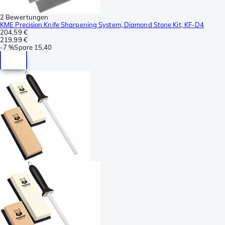
2 Bewertungen
KME Precision Knife Sharpening System, Diamond Stone Kit, KF-D4
204,59 €
219,99 €
-
7 %
Spare
15,40