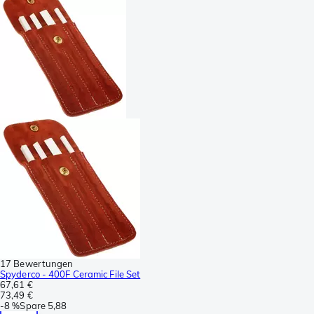
17 Bewertungen
Spyderco - 400F Ceramic File Set
67,61 €
73,49 €
-
8 %
Spare
5,88