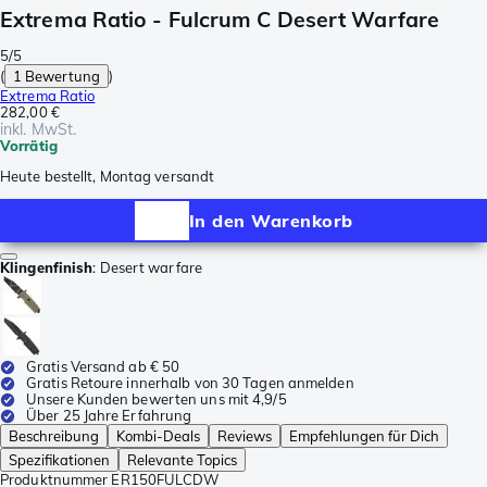
Extrema Ratio - Fulcrum C Desert Warfare
5/5
(
1 Bewertung
)
Extrema Ratio
282,00 €
inkl. MwSt.
Vorrätig
Heute bestellt, Montag versandt
In den Warenkorb
Klingenfinish
:
Desert warfare
Gratis Versand ab € 50
Gratis Retoure innerhalb von 30 Tagen anmelden
Unsere Kunden bewerten uns mit 4,9/5
Über 25 Jahre Erfahrung
Beschreibung
Kombi-Deals
Reviews
Empfehlungen für Dich
Spezifikationen
Relevante Topics
Produktnummer
ER150FULCDW