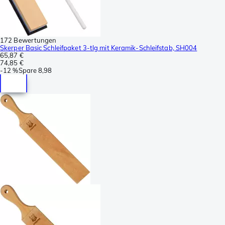
172 Bewertungen
Skerper Basic Schleifpaket 3-tlg mit Keramik-Schleifstab, SH004
65,87 €
74,85 €
-
12 %
Spare
8,98