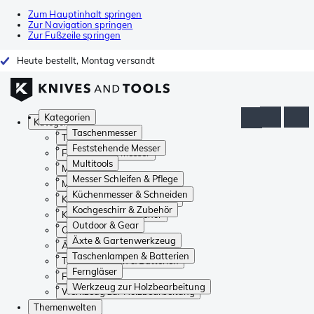
Zum Hauptinhalt springen
Zur Navigation springen
Zur Fußzeile springen
Heute bestellt, Montag versandt
Kategorien
Kategorien
Taschenmesser
Taschenmesser
Feststehende Messer
Feststehende Messer
Multitools
Multitools
Messer Schleifen & Pflege
Messer Schleifen & Pflege
Küchenmesser & Schneiden
Küchenmesser & Schneiden
Kochgeschirr & Zubehör
Kochgeschirr & Zubehör
Outdoor & Gear
Outdoor & Gear
Äxte & Gartenwerkzeug
Äxte & Gartenwerkzeug
Taschenlampen & Batterien
Taschenlampen & Batterien
Ferngläser
Ferngläser
Werkzeug zur Holzbearbeitung
Werkzeug zur Holzbearbeitung
Themenwelten