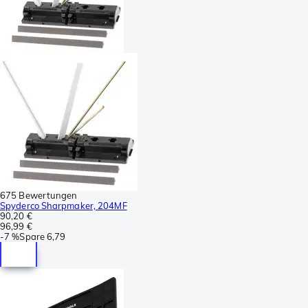
675 Bewertungen
Spyderco Sharpmaker, 204MF
90,20 €
96,99 €
-
7 %
Spare
6,79