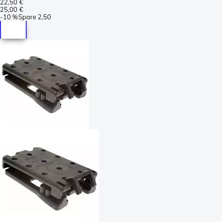
22,50 €
25,00 €
-
10 %
Spare
2,50