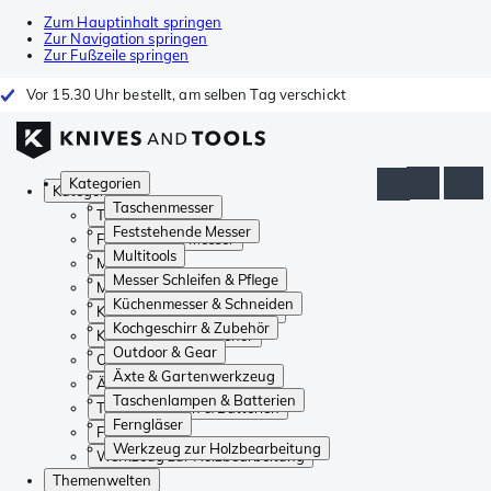
Zum Hauptinhalt springen
Zur Navigation springen
Zur Fußzeile springen
Vor 15.30 Uhr bestellt, am selben Tag verschickt
Kategorien
Kategorien
Taschenmesser
Taschenmesser
Feststehende Messer
Feststehende Messer
Multitools
Multitools
Messer Schleifen & Pflege
Messer Schleifen & Pflege
Küchenmesser & Schneiden
Küchenmesser & Schneiden
Kochgeschirr & Zubehör
Kochgeschirr & Zubehör
Outdoor & Gear
Outdoor & Gear
Äxte & Gartenwerkzeug
Äxte & Gartenwerkzeug
Taschenlampen & Batterien
Taschenlampen & Batterien
Ferngläser
Ferngläser
Werkzeug zur Holzbearbeitung
Werkzeug zur Holzbearbeitung
Themenwelten