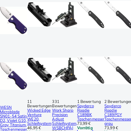
11
331
1 Bewertung
2 Bewertunge
Bewertungen
Bewertungen
Spyderco
Spyderco
WESN
Wicked Edge
Work Sharp
Roadie
Roadie
Microblade
Venture
Precision
C189BK
C189PGY
SN01-54 Satin
WE20,
Adjust
Taschenmesser
Taschenmesser
D2, Violet G10,
Schleifsystem
Schleifsystem,
73,99 €
grau
Gray Titanium,
46,95 €
WSBCHPAJ
Vorrätig
73,99 €
Taschenmesser