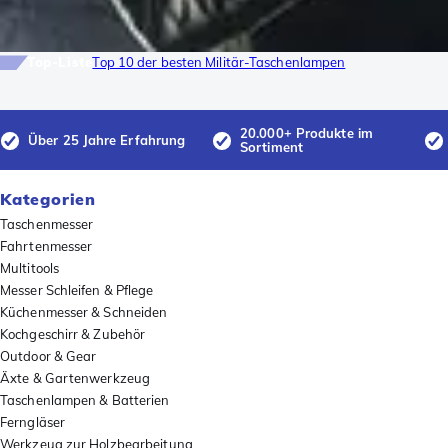
Top-Liste
Top 10 der besten Militär-Taschenlampen
20.000+ Produkte im
Über 25 Jahre Erfahrung
Sortiment
Kategorien
Taschenmesser
Fahrtenmesser
Multitools
Messer Schleifen & Pflege
Küchenmesser & Schneiden
Kochgeschirr & Zubehör
Outdoor & Gear
Äxte & Gartenwerkzeug
Taschenlampen & Batterien
Ferngläser
Werkzeug zur Holzbearbeitung