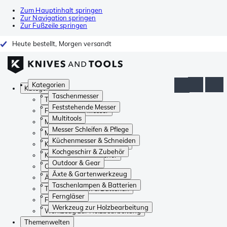
Zum Hauptinhalt springen
Zur Navigation springen
Zur Fußzeile springen
Heute bestellt, Morgen versandt
Kategorien
Kategorien
Taschenmesser
Taschenmesser
Feststehende Messer
Feststehende Messer
Multitools
Multitools
Messer Schleifen & Pflege
Messer Schleifen & Pflege
Küchenmesser & Schneiden
Küchenmesser & Schneiden
Kochgeschirr & Zubehör
Kochgeschirr & Zubehör
Outdoor & Gear
Outdoor & Gear
Äxte & Gartenwerkzeug
Äxte & Gartenwerkzeug
Taschenlampen & Batterien
Taschenlampen & Batterien
Ferngläser
Ferngläser
Werkzeug zur Holzbearbeitung
Werkzeug zur Holzbearbeitung
Themenwelten