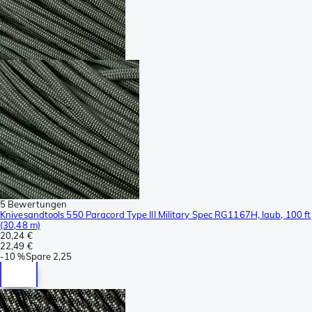
5 Bewertungen
Knivesandtools 550 Paracord Type III Military Spec RG1167H, laub, 100 ft
(30,48 m)
20,24 €
22,49 €
-
10 %
Spare
2,25