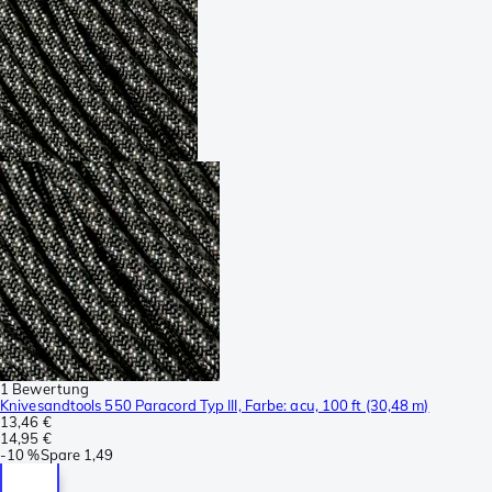
1 Bewertung
Knivesandtools 550 Paracord Typ III, Farbe: acu, 100 ft (30,48 m)
13,46 €
14,95 €
-
10 %
Spare
1,49