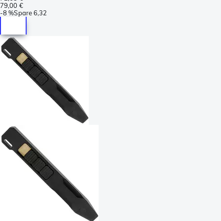
79,00 €
-
8 %
Spare
6,32