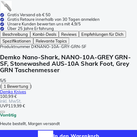
Gratis Versand ab € 50
Gratis Retoure innerhalb von 30 Tagen anmelden
Unsere Kunden bewerten uns mit 4,9/5
Über 25 Jahre Erfahrung
Beschreibung
Kombi-Deals
Reviews
Empfehlungen für Dich
Spezifikationen
Relevante Topics
Produktnummer
DKNANO-10A-GRY-GRN-SF
Demko Nano-Shark, NANO-10A-GREY GRN-
SF, Stonewashed AUS-10A Shark Foot, Grey
GRN Taschenmesser
5/5
(
1 Bewertung
)
Demko Knives
100,99 €
inkl. MwSt.
UVP
119,99 €
Vorrätig
Heute bestellt, Morgen versandt
In den Warenkorb