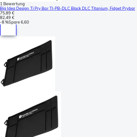
1 Bewertung
Big Idea Design Ti Pry Bar TI-PB-DLC Black DLC Titanium, Fidget Prybar
75,89 €
82,49 €
-
8 %
Spare
6,60