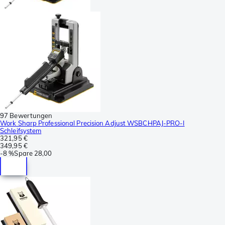
97 Bewertungen
Work Sharp Professional Precision Adjust WSBCHPAJ-PRO-I
Schleifsystem
321,95 €
349,95 €
-
8 %
Spare
28,00