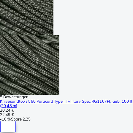
5 Bewertungen
Knivesandtools 550 Paracord Type III Military Spec RG1167H, laub, 100 ft
(30,48 m)
20,24 €
22,49 €
-
10 %
Spare
2,25