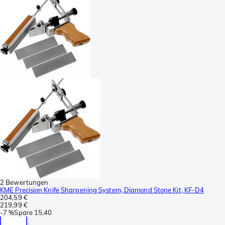
2 Bewertungen
KME Precision Knife Sharpening System, Diamond Stone Kit, KF-D4
204,59 €
219,99 €
-
7 %
Spare
15,40