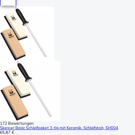
172 Bewertungen
Skerper Basic Schleifpaket 3-tlg mit Keramik-Schleifstab, SH004
65,87 €