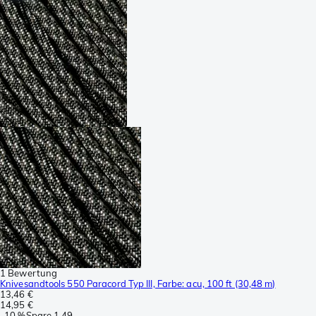
1 Bewertung
Knivesandtools 550 Paracord Typ III, Farbe: acu, 100 ft (30,48 m)
13,46 €
14,95 €
-
10 %
Spare
1,49