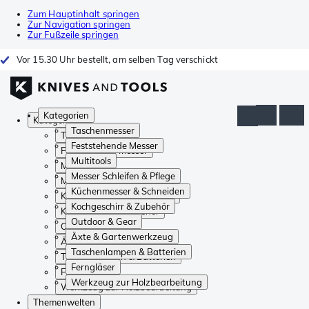
Zum Hauptinhalt springen
Zur Navigation springen
Zur Fußzeile springen
Vor 15.30 Uhr bestellt, am selben Tag verschickt
Kategorien
Kategorien
Taschenmesser
Taschenmesser
Feststehende Messer
Feststehende Messer
Multitools
Multitools
Messer Schleifen & Pflege
Messer Schleifen & Pflege
Küchenmesser & Schneiden
Küchenmesser & Schneiden
Kochgeschirr & Zubehör
Kochgeschirr & Zubehör
Outdoor & Gear
Outdoor & Gear
Äxte & Gartenwerkzeug
Äxte & Gartenwerkzeug
Taschenlampen & Batterien
Taschenlampen & Batterien
Ferngläser
Ferngläser
Werkzeug zur Holzbearbeitung
Werkzeug zur Holzbearbeitung
Themenwelten