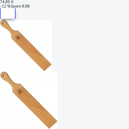
74,85 €
-
12 %
Spare
8,98