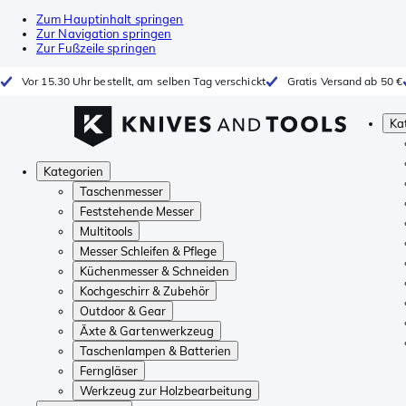
Zum Hauptinhalt springen
Zur Navigation springen
Zur Fußzeile springen
Vor 15.30 Uhr bestellt, am selben Tag verschickt
Gratis Versand ab 50 €
Ka
Kategorien
Taschenmesser
Feststehende Messer
Multitools
Messer Schleifen & Pflege
Küchenmesser & Schneiden
Kochgeschirr & Zubehör
Outdoor & Gear
Äxte & Gartenwerkzeug
Taschenlampen & Batterien
Ferngläser
Werkzeug zur Holzbearbeitung