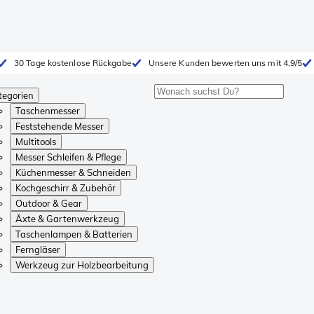
30 Tage kostenlose Rückgabe
Unsere Kunden bewerten uns mit 4,9/5
tegorien
Taschenmesser
Feststehende Messer
Multitools
Messer Schleifen & Pflege
Küchenmesser & Schneiden
Kochgeschirr & Zubehör
Outdoor & Gear
Äxte & Gartenwerkzeug
Taschenlampen & Batterien
Ferngläser
Werkzeug zur Holzbearbeitung