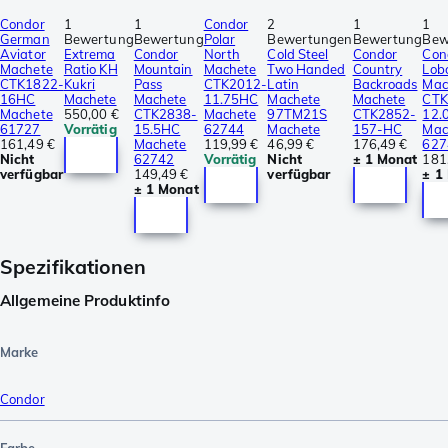
Condor
1
1
Condor
2
1
1
German
Bewertung
Bewertung
Polar
Bewertungen
Bewertung
Bew
Aviator
Extrema
Condor
North
Cold Steel
Condor
Con
Machete
Ratio KH
Mountain
Machete
Two Handed
Country
Lob
CTK1822-
Kukri
Pass
CTK2012-
Latin
Backroads
Mac
16HC
Machete
Machete
11.75HC
Machete
Machete
CTK
Machete
550,00 €
CTK2838-
Machete
97TM21S
CTK2852-
12.
61727
Vorrätig
15.5HC
62744
Machete
157-HC
Mac
161,49 €
Machete
119,99 €
46,99 €
176,49 €
627
Nicht
62742
Vorrätig
Nicht
± 1 Monat
181
verfügbar
149,49 €
verfügbar
± 1
± 1 Monat
Spezifikationen
Allgemeine Produktinfo
Marke
Condor
Farbe