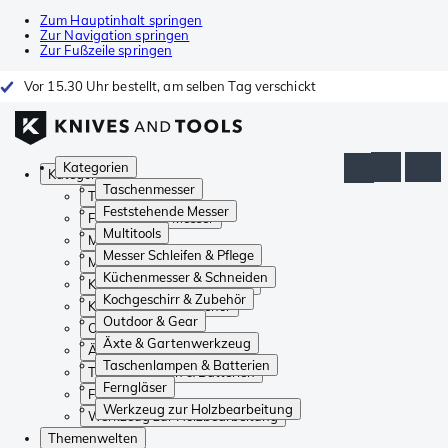
Zum Hauptinhalt springen
Zur Navigation springen
Zur Fußzeile springen
Vor 15.30 Uhr bestellt, am selben Tag verschickt
Kategorien
Kategorien
Taschenmesser
Taschenmesser
Feststehende Messer
Feststehende Messer
Multitools
Multitools
Messer Schleifen & Pflege
Messer Schleifen & Pflege
Küchenmesser & Schneiden
Küchenmesser & Schneiden
Kochgeschirr & Zubehör
Kochgeschirr & Zubehör
Outdoor & Gear
Outdoor & Gear
Äxte & Gartenwerkzeug
Äxte & Gartenwerkzeug
Taschenlampen & Batterien
Taschenlampen & Batterien
Ferngläser
Ferngläser
Werkzeug zur Holzbearbeitung
Werkzeug zur Holzbearbeitung
Themenwelten