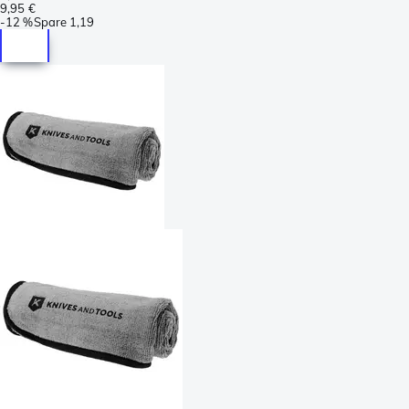
9,95 €
-
12 %
Spare
1,19