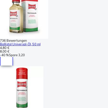
736 Bewertungen
Ballistol Universal-Öl, 50 ml
4,80 €
8,00 €
-
40 %
Spare
3,20