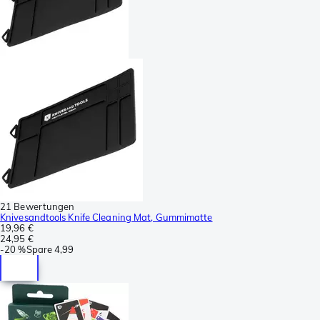
21 Bewertungen
Knivesandtools Knife Cleaning Mat, Gummimatte
19,96 €
24,95 €
-
20 %
Spare
4,99