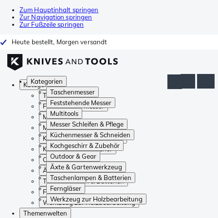
Zum Hauptinhalt springen
Zur Navigation springen
Zur Fußzeile springen
Heute bestellt, Morgen versandt
Kategorien
Kategorien
Taschenmesser
Taschenmesser
Feststehende Messer
Feststehende Messer
Multitools
Multitools
Messer Schleifen & Pflege
Messer Schleifen & Pflege
Küchenmesser & Schneiden
Küchenmesser & Schneiden
Kochgeschirr & Zubehör
Kochgeschirr & Zubehör
Outdoor & Gear
Outdoor & Gear
Äxte & Gartenwerkzeug
Äxte & Gartenwerkzeug
Taschenlampen & Batterien
Taschenlampen & Batterien
Ferngläser
Ferngläser
Werkzeug zur Holzbearbeitung
Werkzeug zur Holzbearbeitung
Themenwelten