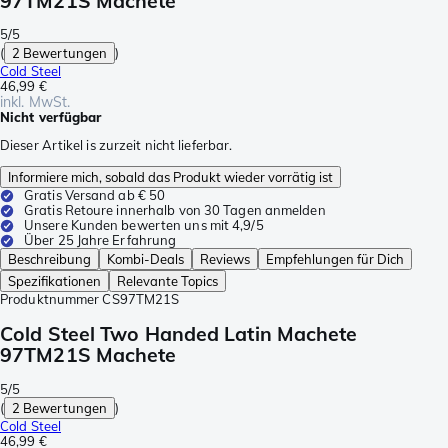
97TM21S Machete
5/5
(
2 Bewertungen
)
Cold Steel
46,99 €
inkl. MwSt.
Nicht verfügbar
Dieser Artikel is zurzeit nicht lieferbar.
Informiere mich, sobald das Produkt wieder vorrätig ist
Gratis Versand ab € 50
Gratis Retoure innerhalb von 30 Tagen anmelden
Unsere Kunden bewerten uns mit 4,9/5
Über 25 Jahre Erfahrung
Beschreibung
Kombi-Deals
Reviews
Empfehlungen für Dich
Spezifikationen
Relevante Topics
Produktnummer
CS97TM21S
Cold Steel Two Handed Latin Machete
97TM21S Machete
5/5
(
2 Bewertungen
)
Cold Steel
46,99 €