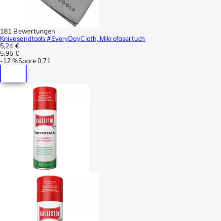
181 Bewertungen
Knivesandtools #EveryDayCloth, Mikrofasertuch
5,24 €
5,95 €
-
12 %
Spare
0,71