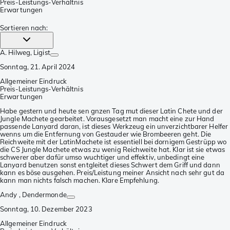
Preis-Leistungs-Verhältnis
Erwartungen
Sortieren nach
:
A. Hilweg
, Ligist
Sonntag, 21. April 2024
Allgemeiner Eindruck
Preis-Leistungs-Verhältnis
Erwartungen
Habe gestern und heute sen gnzen Tag mut dieser Latin Chete und der
Jungle Machete gearbeitet. Vorausgesetzt man macht eine zur Hand
passende Lanyard daran, ist dieses Werkzeug ein unverzichtbarer Helfer
wenns um die Entfernung von Gestauder wie Brombeeren geht. Die
Reichweite mit der LatinMachete ist essentiell bei dornigem Gestrüpp wo
die CS Jungle Machete etwas zu wenig Reichweite hat. Klar ist sie etwas
schwerer aber dafür umso wuchtiger und effektiv, unbedingt eine
Lanyard benutzen sonst entgleitet dieses Schwert dem Griff und dann
kann es böse ausgehen. Preis/Leistung meiner Ansicht nach sehr gut da
kann man nichts falsch machen. Klare Empfehlung.
Andy
, Dendermonde
Sonntag, 10. Dezember 2023
Allgemeiner Eindruck