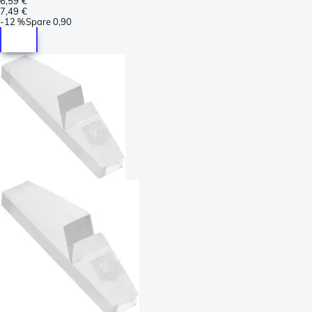
6,59 €
7,49 €
-
12 %
Spare
0,90