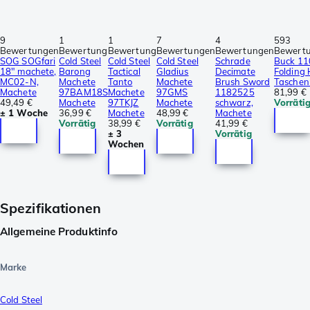
9
1
1
7
4
593
Bewertungen
Bewertung
Bewertung
Bewertungen
Bewertungen
Bewert
SOG SOGfari
Cold Steel
Cold Steel
Cold Steel
Schrade
Buck 11
18" machete,
Barong
Tactical
Gladius
Decimate
Folding
MC02-N,
Machete
Tanto
Machete
Brush Sword
Taschen
Machete
97BAM18S
Machete
97GMS
1182525
81,99 €
49,49 €
Machete
97TKJZ
Machete
schwarz,
Vorräti
± 1 Woche
36,99 €
Machete
48,99 €
Machete
Vorrätig
38,99 €
Vorrätig
41,99 €
± 3
Vorrätig
Wochen
Spezifikationen
Allgemeine Produktinfo
Marke
Cold Steel